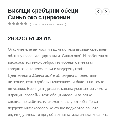
Висящи сребърни обеци
Синьо око с цирконии
( Все още няма отзиви. )
0
out of 5
26.32
€
/
51.48
лв.
Открийте елегантност и защита с тези висящи сребърни
обеци, украсени с цирконии и „Синьо око“. Изработени от
висококачествено сребро, тези обеци съчетават
традиционен символизъм и модерен дизайн.
Централното „Синьо око“ е обградено от блестящи
цирконии, които добавят изисканост и блясък на всяко
движение. Висящият дизайн създава усещане за лекота
и грация, правейки тези обеци идеални за всяко
специално събитие или ежедневна употреба. Те са
перфектният аксесоар, който ще подчертае вашата
индивидуалност и ще добави нотка мистичност и защита