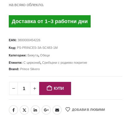
на всяко облекло.
Доставка от 1–3 работни дни
EAN:
3800000454226
Код:
PS-PRINCES-3A-SC483-1M
Категории:
Бижута
,
Обеци
Етикети:
С цирконий
,
Сребърни с родиево покритие
Brand:
Prince Silvero
КУПИ
ДОБАВИ В ЛЮБИМИ