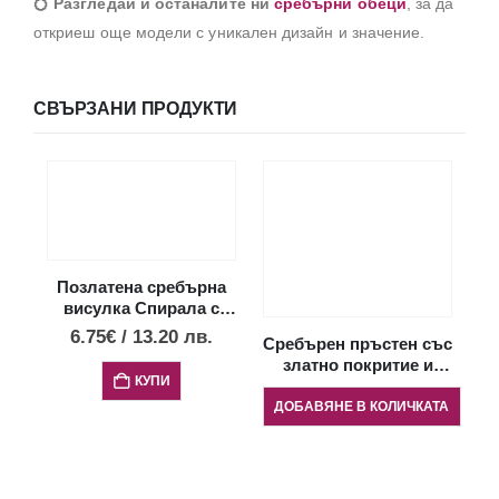
💍
Разгледай и останалите ни
сребърни обеци
, за да
откриеш още модели с уникален дизайн и значение.
СВЪРЗАНИ ПРОДУКТИ
Позлатена сребърна
П
висулка Спирала с
опал, малък размер
6.75
€
/
13.20
лв.
Сребърен пръстен със
златно покритие и
КУПИ
опал „Сърце“
ДОБАВЯНЕ В КОЛИЧКАТА