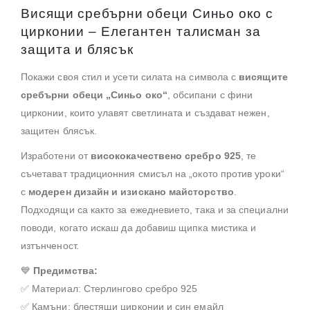
Висящи сребърни обеци Синьо око с
цирконии – Елегантен талисман за
защита и блясък
Покажи своя стил и усети силата на символа с
висящите
сребърни обеци „Синьо око“
, обсипани с фини
цирконии, които улавят светлината и създават нежен,
защитен блясък.
Изработени от
висококачествено сребро 925
, те
съчетават традиционния смисъл на „окото против уроки“
с
модерен дизайн и изискано майсторство
.
Подходящи са както за ежедневието, така и за специални
поводи, когато искаш да добавиш щипка мистика и
изтънченост.
💙
Предимства:
✅ Материал: Стерлингово сребро 925
✅ Камъни: блестящи цирконии и син емайл