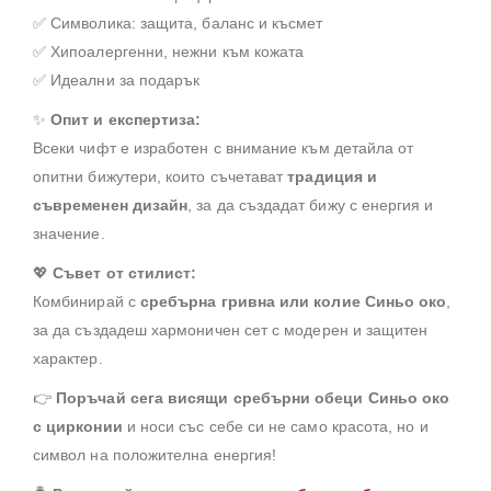
✅ Символика: защита, баланс и късмет
✅ Хипоалергенни, нежни към кожата
✅ Идеални за подарък
✨
Опит и експертиза:
Всеки чифт е изработен с внимание към детайла от
опитни бижутери, които съчетават
традиция и
съвременен дизайн
, за да създадат бижу с енергия и
значение.
💖
Съвет от стилист:
Комбинирай с
сребърна гривна или колие Синьо око
,
за да създадеш хармоничен сет с модерен и защитен
характер.
👉
Поръчай сега висящи сребърни обеци Синьо око
с цирконии
и носи със себе си не само красота, но и
символ на положителна енергия!