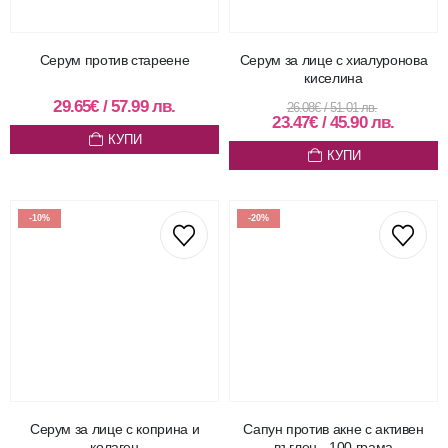
Серум против стареене
Серум за лице с хиалуронова
киселина
29.65
€
/
57.99
лв.
26.08
€
/
51.01
лв.
23.47
€
/
45.90
лв.
КУПИ
КУПИ
-10%
-20%
Серум за лице с коприна и
Сапун против акне с активен
колаген
въглен - 100 грама