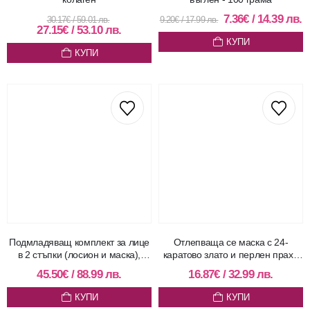
7.36
€
/
14.39
лв.
30.17
€
/
59.01
лв.
9.20
€
/
17.99
лв.
27.15
€
/
53.10
лв.
КУПИ
КУПИ
Подмладяващ комплект за лице
Отлепваща се маска с 24-
в 2 стъпки (лосион и маска),
каратово злато и перлен прах–
нощна рутина
30 гр
45.50
€
/
88.99
лв.
16.87
€
/
32.99
лв.
КУПИ
КУПИ