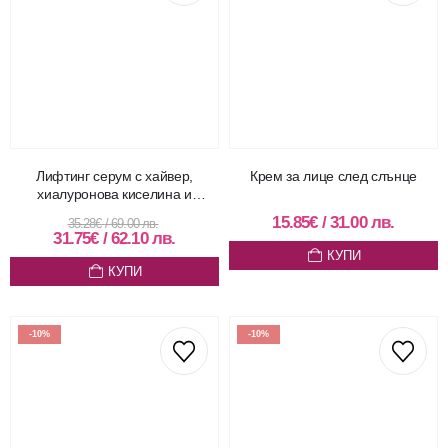
Лифтинг серум с хайвер,
Крем за лице след слънце
хиалуронова киселина и
еделвайс - 30 мл
15.85
€
/
31.00
лв.
35.28
€
/
69.00
лв.
31.75
€
/
62.10
лв.
КУПИ
КУПИ
-10%
-10%