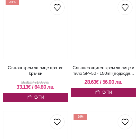
-10%
Стягащ крем за лице против
Слънцезащитен крем за лице и
бръчки
тяло SPF50 - 150ml (подходящ
за деца над 12 месеца)
28.63
€
/
56.00
лв.
36.81
€
/
71.99
лв.
33.13
€
/
64.80
лв.
КУПИ
КУПИ
-20%