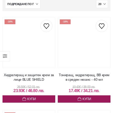
-10%
-10%
Хидратиращ и защитен крем за
Тониращ, хидратиращ, BB крем
лице BLUE SHIELD
в среден нюанс - 40 мл
26.59
€
/
52.01
лв.
19.43
€
/
38.00
лв.
23.93
€
/
46.80
лв.
17.49
€
/
34.21
лв.
КУПИ
КУПИ