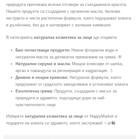
природата притежава всички отговори за съвършената красота.
Нашите продукти са създадени с органични масла, билкови
екстракти и чисти растителни формули, които подхранват кожата
в дълбочина, без да я натоварват с излишни химикали.
В категорията
натурална козметика за лице
ще откриете:
Био почистващи продукти:
Нежни флорални води и
натурални масла за деликатно премахване на грима. 🌸
Натурални серуми и масла:
Мощни еликсири от шипка,
арган и лавандула за регенерация и хидратация. 💧
Дневни и нощни кремове:
Натурални формули, които
предпазват от градското замърсяване и успокояват кожата.
Екологична грижа:
Продукти, създадени с мисъл за
природата и здравето, подходящи дори за най-
чувствителното лице.
Изберете
натурална козметика за лице
от HappyMarket и
подарете на кожата си здравето, което заслужава! ✨🌿🛍️