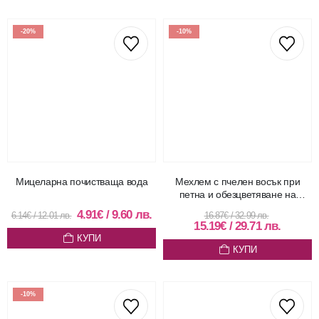
-20%
-10%
Мицеларна почистваща вода
Мехлем с пчелен восък при
пeтна и обезцветяване на
кожата – 30 мл
4.91
€
/
9.60
лв.
6.14
€
/
12.01
лв.
16.87
€
/
32.99
лв.
15.19
€
/
29.71
лв.
КУПИ
КУПИ
-10%