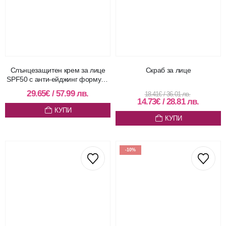
Слънцезащитен крем за лице
Скраб за лице
SPF50 с анти-ейджинг формула
- 50 мл
29.65
€
/
57.99
лв.
18.41
€
/
36.01
лв.
14.73
€
/
28.81
лв.
КУПИ
КУПИ
-10%