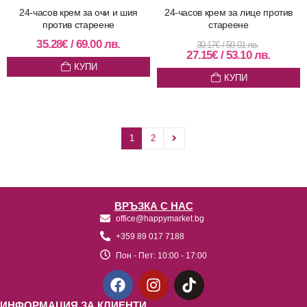
24-часов крем за очи и шия
24-часов крем за лице против
против стареене
стареене
35.28
€
/
69.00
лв.
30.17
€
/
59.01
лв.
27.15
€
/
53.10
лв.
КУПИ
КУПИ
1
2
ВРЪЗКА С НАС
office@happymarket.bg
+359 89 017 7188
Пон - Пет:
10:00 - 17:00
ИНФОРМАЦИЯ ЗА КЛИЕНТИ