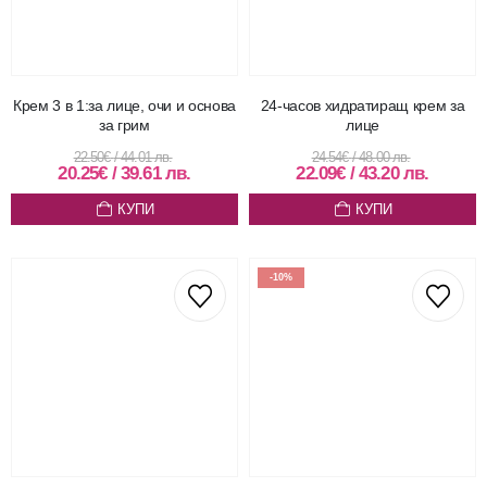
Крем 3 в 1:за лице, очи и основа
24-часов хидратиращ крем за
за грим
лице
22.50
€
/
44.01
лв.
24.54
€
/
48.00
лв.
20.25
€
/
39.61
лв.
22.09
€
/
43.20
лв.
КУПИ
КУПИ
-10%