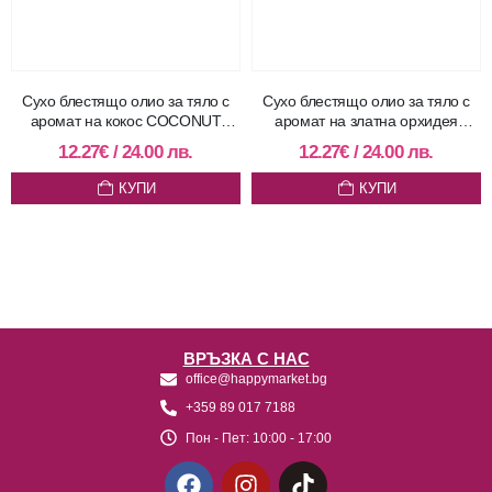
Сухо блестящо олио за тяло с
Сухо блестящо олио за тяло с
аромат на кокос COCONUT
аромат на златна орхидея
STORM
FLOWER BLOSSOM
12.27
€
/
24.00
лв.
12.27
€
/
24.00
лв.
КУПИ
КУПИ
ВРЪЗКА С НАС
office@happymarket.bg
+359 89 017 7188
Пон - Пет:
10:00 - 17:00