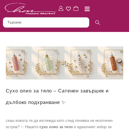
Сухо олио за тяло – Сатенен завършек и
дълбоко подхранване ✨
скаш кожата ти да изглежда като след почивка на екзотичен
остров? ✨ Нашето
сухо олио за тяло
е идеалният избор за