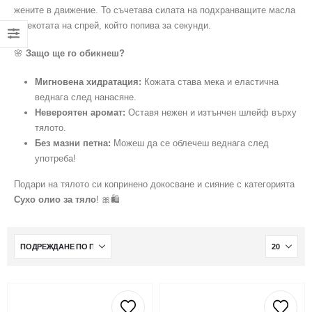
жените в движение. То съчетава силата на подхранващите масла
с лекотата на спрей, който попива за секунди.
🌸
Защо ще го обикнеш?
Мигновена хидратация:
Кожата става мека и еластична
веднага след нанасяне.
Невероятен аромат:
Оставя нежен и изтънчен шлейф върху
тялото.
Без мазни петна:
Можеш да се облечеш веднага след
употреба!
Подари на тялото си копринено докосване и сияние с категорията
Сухо олио за тяло
! 🎀🛍️