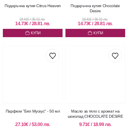
Подаръчна кутия Citrus Heaven
Подаръчна кутия Chocolate
Desire
18.41
€
/
36.01
лв.
18.41
€
/
36.01
лв.
14.73
€
/
28.81
лв.
14.73
€
/
28.81
лв.
КУПИ
КУПИ
Парфюм "Бял Мускус" - 50 мл
Масло за тяло с аромат на
шоколад CHOCOLATE DESIRE
27.10
€
/
53.00
лв.
9.71
€
/
18.99
лв.