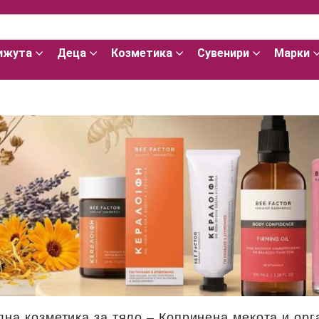
ижута
Деца
Козметика
Сувенири
Марки
на козметика за тяло – Копринена мекота и орг