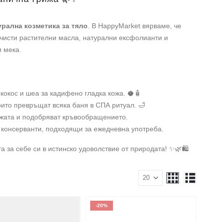
урална козметика за тяло
. В HappyMarket вярваме, че
 чисти растителни масла, натурални ексфолианти и
и мека.
кокос и шеа за кадифено гладка кожа. 🥥🧴
ито превръщат всяка баня в СПА ритуал. 🛁
ожата и подобряват кръвообращението.
 консерванти, подходящи за ежедневна употреба.
 за себе си в истинско удоволствие от природата! ✨🌿🛍️
-20%