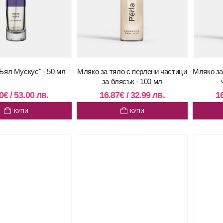
ял Мускус" - 50 мл
Мляко за тяло с перлени частици
Мляко за
за блясък - 100 мл
0
€
/
53.00
лв.
16.87
€
/
32.99
лв.
1
КУПИ
КУПИ