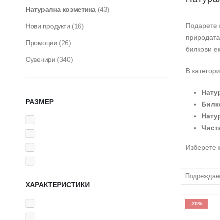
Натурална козметика
(43)
Подарете 
Нови продукти
(16)
природата
Промоции
(26)
билкови ек
Сувенири
(340)
В категор
Нату
РАЗМЕР
Билк
Нату
Чист
Изберете
ХАРАКТЕРИСТИКИ
-20%