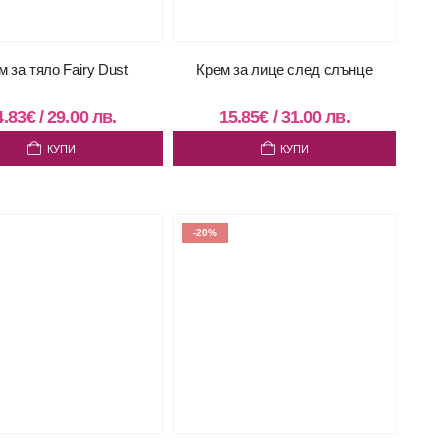
м за тяло Fairy Dust
Крем за лице след слънце
4.83
€
/
29.00
лв.
15.85
€
/
31.00
лв.
КУПИ
КУПИ
-20%