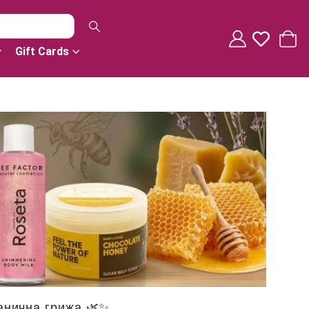
Gift Cards
анична грижа 🌿✨