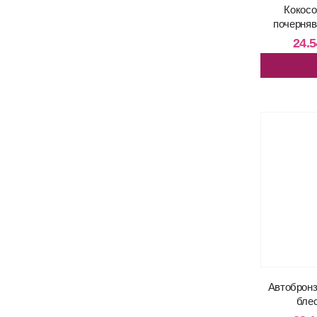
Кокосо
почерняв
24.5
Aвтобронз
бле