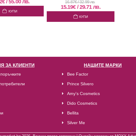
2
€
/
55.00
лв.
16.87
€
/
32.99
лв.
15.19
€
/
29.71
лв.
КУПИ
КУПИ
Я ЗА КЛИЕНТИ
НАШИТЕ МАРКИ
 поръчките
Bee Factor
потребители
Prince Silvero
Amy's Cosmetics
Dido Cosmetics
ри
Bellita
Silver Me