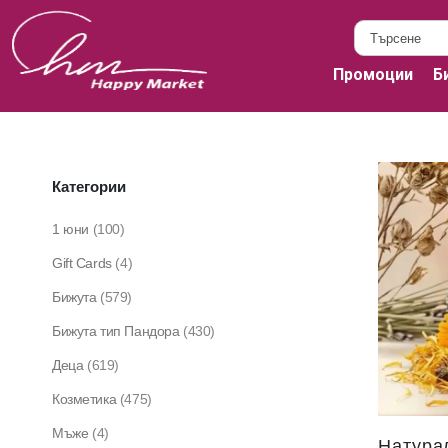
Промоции
Б
Категории
1 юни
(100)
Gift Cards
(4)
Бижута
(579)
Бижута тип Пандора
(430)
Деца
(619)
Козметика
(475)
Мъже
(4)
Натурал