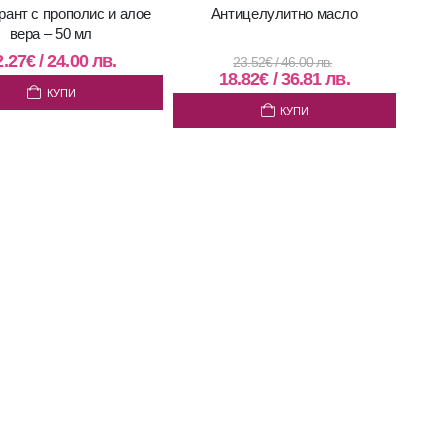
рант с прополис и алое
Антицелулитно масло
вера – 50 мл
2.27
€
/
24.00
лв.
23.52
€
/
46.00
лв.
18.82
€
/
36.81
лв.
КУПИ
КУПИ