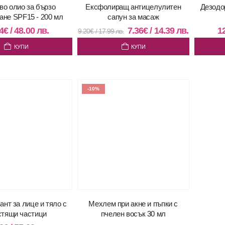
во олио за бързо
Ексфолиращ антицелулитен
Дезодо
ане SPF15 - 200 мл
сапун за масаж
4
€
/
48.00
лв.
7.36
€
/
14.39
лв.
1
9.20
€
/
17.99
лв.
КУПИ
КУПИ
-10%
ант за лице и тяло с
Мехлем при акне и пъпки с
стящи частици
пчелен восък 30 мл