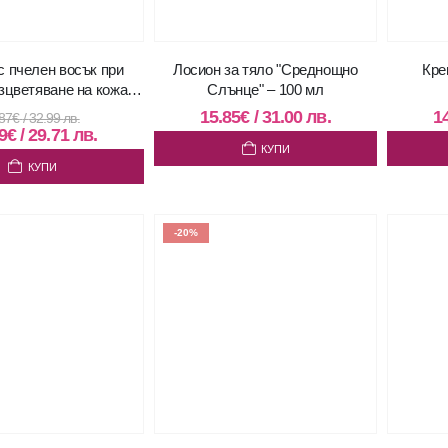
 пчелен восък при
Лосион за тяло "Среднощно
Кре
зцветяване на кожата
Слънце" – 100 мл
– 30 мл
15.85
€
/
31.00
лв.
1
87
€
/
32.99
лв.
9
€
/
29.71
лв.
КУПИ
КУПИ
-20%