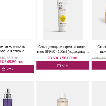
активно олио за
Слънцезащитен крем за лице и
Скраб
бване и стягане
тяло SPF50 - 150ml (подходящ за
шок
деца над 12 месеца)
28.63
€
/
56.00
лв.
14
€
/
56.99
лв.
9.20
€
/
17
1
€
/
45.59
лв.
КУПИ
КУПИ