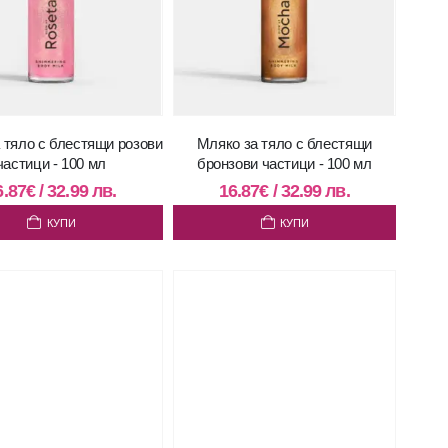
 тяло с блестящи розови
Мляко за тяло с блестящи
частици - 100 мл
бронзови частици - 100 мл
6.87
€
/
32.99
лв.
16.87
€
/
32.99
лв.
КУПИ
КУПИ