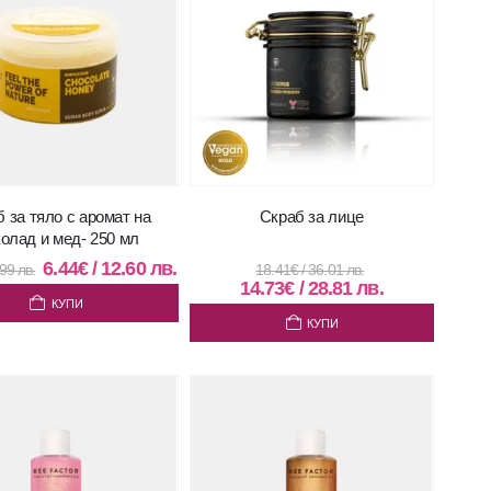
 за тяло с аромат на
Скраб за лице
олад и мед- 250 мл
6.44
€
/
12.60
лв.
.99
лв.
18.41
€
/
36.01
лв.
14.73
€
/
28.81
лв.
КУПИ
КУПИ