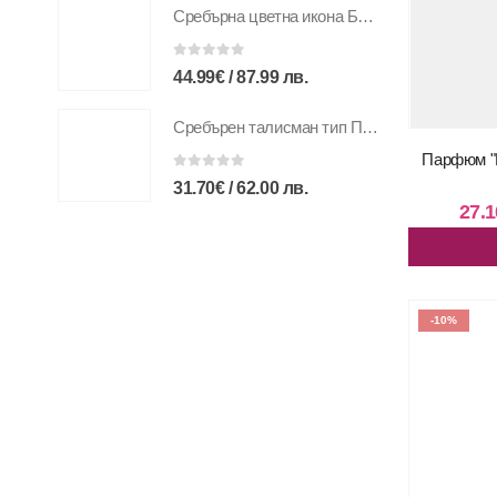
Сребърна цветна икона Благовещение,MA/E1113BX-C 15x21см
0
out of 5
44.99
€
/
87.99
лв.
Сребърен талисман тип Пандора “Маргаритка с калинка”
Парфюм "Б
0
out of 5
31.70
€
/
62.00
лв.
27.1
-10%