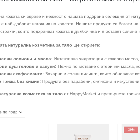
на кожата си здраве и нежност с нашата подбрана селекция от
нат
 е най-добрият източник на красота. Нашите продукти са богати на
стракти, които подхранват кожата в дълбочина и я оставят сияйна 
ията
натурална козметика за тяло
ще откриете:
рални лосиони и масла:
Интензивна хидратация с какаово масло, 
ови душ гелове и сапуни:
Нежно почистване с етерични масла, ко
рални ексфолианти:
Захарни и солни пилинги, които обновяват к
а грижа без химия:
Продукти без парабени, силикони и изкуствени
натурална козметика за тяло
от HappyMarket и превърнете грижата
-30%