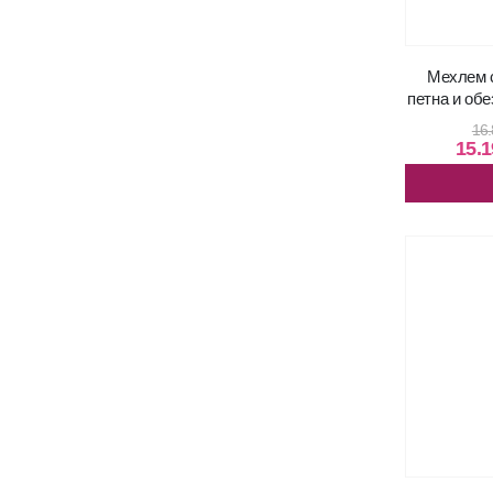
Мехлем с
пeтна и обе
16.
15.1