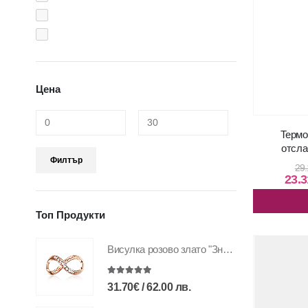
Цена
Термо
отсла
Филтър
29.
23.3
Топ Продукти
Висулка розово злато "Знакът на безкрайността - семейство завинаги"
5.00
out of 5
31.70
€
/
62.00
лв.