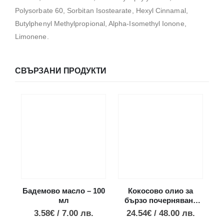
Polysorbate 60, Sorbitan Isostearate, Hexyl Cinnamal,
Butylphenyl Methylpropional, Alpha-Isomethyl Ionone,
Limonene.
СВЪРЗАНИ ПРОДУКТИ
Бадемово масло – 100
Кокосово олио за
мл
бързо почерняване
к
SPF15 – 200 мл
3.58
€
/
7.00
лв.
24.54
€
/
48.00
лв.
м