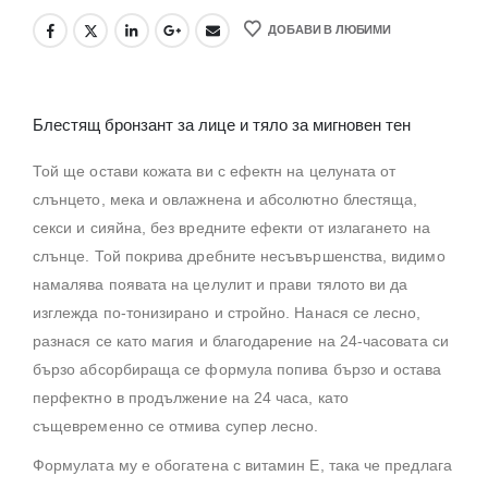
ДОБАВИ В ЛЮБИМИ
Блестящ бронзант за лице и тяло за мигновен тен
Той ще остави кожата ви с ефектн на целуната от
слънцето, мека и овлажнена и абсолютно блестяща,
секси и сияйна, без вредните ефекти от излагането на
слънце. Той покрива дребните несъвършенства, видимо
намалява появата на целулит и прави тялото ви да
изглежда по-тонизирано и стройно. Нанася се лесно,
разнася се като магия и благодарение на 24-часовата си
бързо абсорбираща се формула попива бързо и остава
перфектно в продължение на 24 часа, като
същевременно се отмива супер лесно.
Формулата му е обогатена с витамин Е, така че предлага