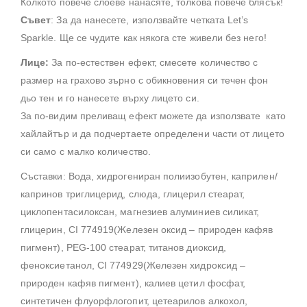
Колкото повече слоеве нанасяте, толкова повече блясък!
Съвет
: За да нанесете, използвайте четката Let’s
Sparkle. Ще се чудите как някога сте живели без него!
Лице:
За по-естествен ефект, смесете количество с
размер на грахово зърно с обикновения си течен фон
дьо тен и го нанесете върху лицето си.
За по-видим преливащ ефект можете да използвате като
хайлайтър и да подчертаете определени части от лицето
си само с малко количество.
Съставки: Вода, хидрогениран полиизобутен, каприлен/
капринов триглицерид, слюда, глицерил стеарат,
циклопентасилоксан, магнезиев алуминиев силикат,
глицерин, CI 774919(Железен оксид – природен кафяв
пигмент), PEG-100 стеарат, титанов диоксид,
феноксиетанол, CI 774929(Железен хидроксид –
природен кафяв пигмент), калиев цетил фосфат,
синтетичен флуорфлогопит, цетеарилов алкохол,