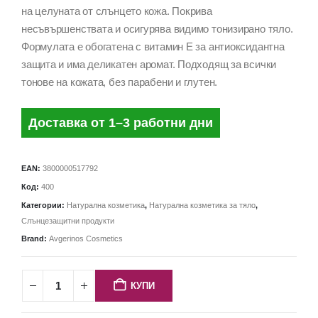
на целуната от слънцето кожа. Покрива
несъвършенствата и осигурява видимо тонизирано тяло.
Формулата е обогатена с витамин Е за антиоксидантна
защита и има деликатен аромат. Подходящ за всички
тонове на кожата, без парабени и глутен.
Доставка от 1–3 работни дни
EAN:
3800000517792
Код:
400
Категории:
Натурална козметика
,
Натурална козметика за тяло
,
Слънцезащитни продукти
Brand:
Avgerinos Cosmetics
КУПИ