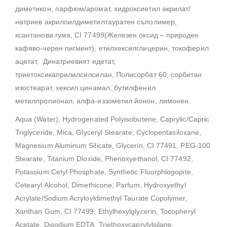
диметикон, парфюм/аромат, хидроксиетил акрилат/
натриев акрилоилдиметилтауратен съполимер,
ксантанова гума, CI 77499(Железен оксид – природен
кафяво-черен пигмент), етилхексилглицерин, токоферил
ацетат, Динатриевият едетат,
триетоксикаприлилсилсилан, Полисорбат 60, сорбитан
изостеарат, хексил цинамал, бутилфенил
метилпропионал, алфа-иззометил йонон, лимонен.
Aqua (Water), Hydrogenated Polyisobutene, Caprylic/Capric
Triglyceride, Mica, Glyceryl Stearate, Cyclopentasiloxane,
Magnesium Aluminum Silicate, Glycerin, CI 77491, PEG-100
Stearate, Titanium Dioxide, Phenoxyethanol, CI 77492,
Potassium Cetyl Phosphate, Synthetic Fluorphlogopite,
Cetearyl Alcohol, Dimethicone, Parfum, Hydroxyethyl
Acrylate/Sodium Acryloyldimethyl Taurate Copolymer,
Xanthan Gum, CI 77499, Ethylhexylglycerin, Tocopheryl
Acetate, Disodium EDTA, Triethoxycaprylylsilane,