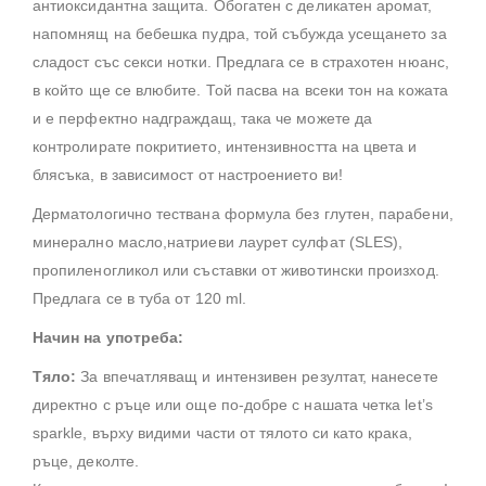
антиоксидантна защита. Обогатен с деликатен аромат,
напомнящ на бебешка пудра, той събужда усещането за
сладост със секси нотки. Предлага се в страхотен нюанс,
в който ще се влюбите. Той пасва на всеки тон на кожата
и е перфектно надграждащ, така че можете да
контролирате покритието, интензивността на цвета и
блясъка, в зависимост от настроението ви!
Дерматологично тествана формула без глутен, парабени,
минерално масло,натриеви лаурет сулфат (SLES),
пропиленогликол или съставки от животински произход.
Предлага се в туба от 120 ml.
Начин на употреба:
Тяло:
За впечатляващ и интензивен резултат, нанесете
директно с ръце или още по-добре с нашата четка let’s
sparkle, върху видими части от тялото си като крака,
ръце, деколте.