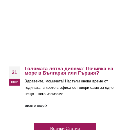
Голямата лятна дилема: Почивка на
21
море в България или Гърция?
Здравейте, момичета! Настъпи онова време от
юли
годината, в което в офиса се говори само за едно
нещо – кога излизаме...
вижте още
Всички Статии