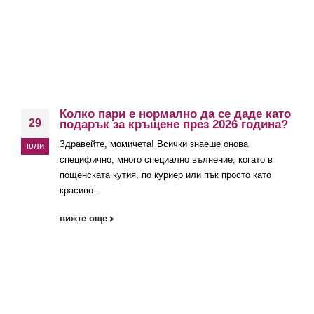
Колко пари е нормално да се даде като
29
подарък за кръщене през 2026 година?
Здравейте, момичета! Всички знаеше онова
юли
специфично, много специално вълнение, когато в
пощенската кутия, по куриер или пък просто като
красиво...
вижте още