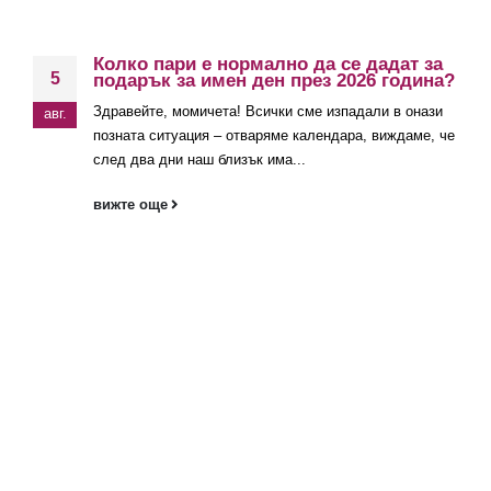
Колко пари е нормално да се дадат за
5
подарък за имен ден през 2026 година?
Здравейте, момичета! Всички сме изпадали в онази
авг.
позната ситуация – отваряме календара, виждаме, че
след два дни наш близък има...
вижте още