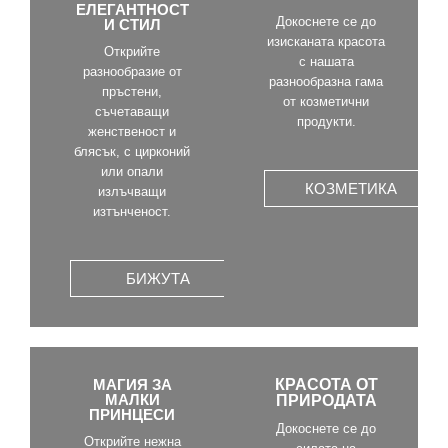
ЕЛЕГАНТНОСТ
Докоснете се до
И СТИЛ
изисканата красота
Открийте
с нашата
разнообразие от
разнообразна гама
пръстени,
от козметични
съчетаващи
продукти.
женственост и
блясък, с цирконий
или опали
КОЗМЕТИКА
излъчващи
изтънченост.
БИЖУТА
МАГИЯ ЗА
КРАСОТА ОТ
МАЛКИ
ПРИРОДАТА
ПРИНЦЕСИ
Докоснете се до
Открийте нежна