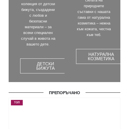
силата на
колекция от детски
природните
бижута, създадени
съставки с нашата
с любов и
гама от натурална
безопасни
козметика – нежна
материали – за
към кожата, честна
всeки специалeн
към теб.
случай в живота на
вашето дете.
НАТУРАЛНА
КОЗМЕТИКА
ДЕТСКИ
БИЖУТА
ПРЕПОРЪЧАНО
ТОП