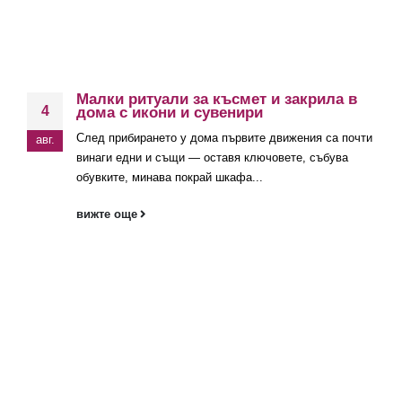
Малки ритуали за късмет и закрила в
4
дома с икони и сувенири
След прибирането у дома първите движения са почти
авг.
винаги едни и същи — оставя ключовете, събува
обувките, минава покрай шкафа...
вижте още