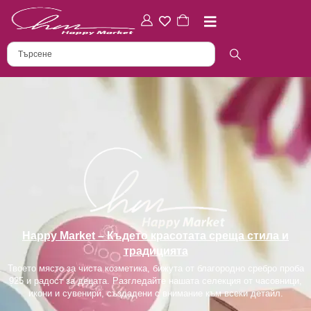
Happy Market – Където красотата среща стила и
традицията
Твоето място за чиста козметика, бижута от благородно сребро проба
925 и радост за децата. Разгледайте нашата селекция от часовници,
икони и сувенири, създадени с внимание към всеки детайл.