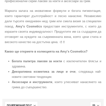
професионални серии лакове за нокти и аксесоари за грим.
Марката залага на иновативни формули и богата пигментация,
които гарантират дълготрайност и лесно нанасяне. Независимо
дали търсите ежедневен нюд грим или смела визия за специален
повод,
Amy’s Cosmetics
предоставя инструментите, с които да
изразите своята индивидуалност. Продуктите им са създадени да
отговорят на нуждите на съвременната жена, която цени стила и
високото качество на достъпна цена. 🎨💄
Какво ще откриете в колекцията на Amy’s Cosmetics?
Богата палитра лакове за нокти
с изключителен блясък и
здравина.
Декоративна козметика за лице и очи
, следваща най-
новите световни тенденции.
Аксесоари и инструменти
, които улесняват нанасянето на
грима до съвършенство.