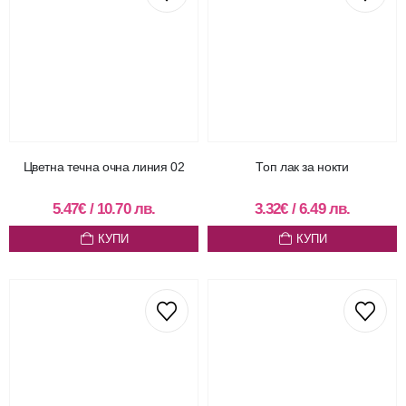
Цветна течна очна линия 02
Топ лак за нокти
5.47
€
/
10.70
лв.
3.32
€
/
6.49
лв.
КУПИ
КУПИ