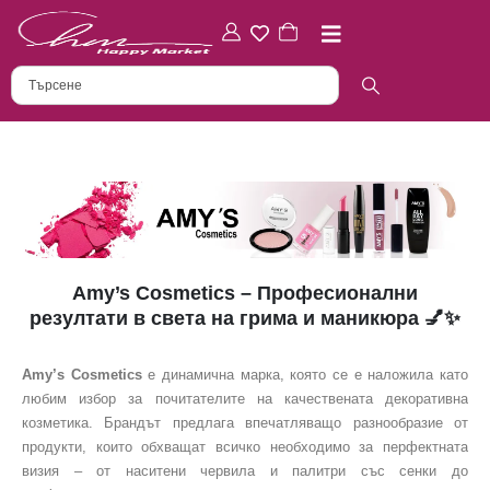
Amy’s Cosmetics – Професионални
резултати в света на грима и маникюра
💅✨
Amy’s Cosmetics
е динамична марка, която се е наложила като
любим избор за почитателите на качествената декоративна
козметика. Брандът предлага впечатляващо разнообразие от
продукти, които обхващат всичко необходимо за перфектната
визия – от наситени червила и палитри със сенки до