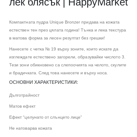
лек блясък | HappyMarket
Компактната пудра Unique Bronzer придава на кожата
естествен тен през цялата година! Тънка и лека текстура
в матова форма за лесен резултат без грешки!
Нанесете с четка № 19 върху зоните, които искате да
изглеждате естествено загорели, образувайки числото 3.
Тези зони обикновено са слепоочията на челото, скулите
и брадичката. След това нанесете и върху носа.
ОСНОВНИ ХАРАКТЕРИСТИКИ:
Дълготрайност
Матов ефект
Ефект “целунато от слънцето лице”
Не натоварва кожата