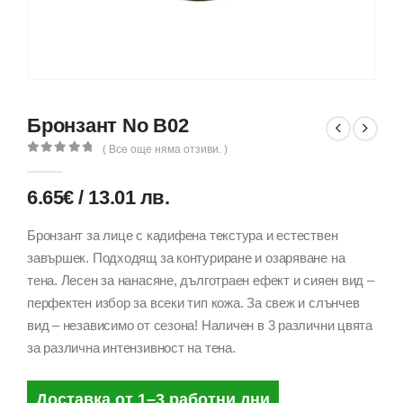
Бронзант No B02
( Все още няма отзиви. )
0
out of 5
6.65
€
/
13.01
лв.
Бронзант за лице с кадифена текстура и естествен
завършек. Подходящ за контуриране и озаряване на
тена. Лесен за нанасяне, дълготраен ефект и сияен вид –
перфектен избор за всеки тип кожа. За свеж и слънчев
вид – независимо от сезона! Наличен в 3 различни цвята
за различна интензивност на тена.
Доставка от 1–3 работни дни