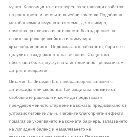
чушка. Капсаицинът е отговорен за загряващи свойства
на растението и неговите лечебни качества.Подобрява
метаболизма и имунната система, детоксикира,
почиства, увеличава изпотяването благодарение на
своите загряващи свойства и стимулира
кръвообращението. Подпомага отслабването, бори се с
целулита и задържането на течности. Също така
облекчава болка, мускулната интензивност, ревматизъм,
артрит и невралгия.
Витамин Е: Витамин Е е липоразтворим витамин с
антиоксидантни свойства. Той защитава клетките от
свободните радикали и може да предотврати
преждевременното стареене на кожата, предизвикано от
ултравиолетовите лъчи. Неговите благоприятни ефекти
помагат за укрепването на кожната бариера, запазването
на липидния баланс и намаляването на