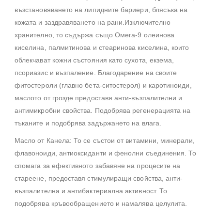
възстановяването на липидните бариери, блясъка на
кожата и заздравяването на рани.Изключително
хранително, то съдържа също Омега-9 олеинова
киселина, палмитинова и стеаринова киселина, които
облекчават кожни състояния като сухота, екзема,
псориазис и възпаление. Благодарение на своите
фитостероли (главно бета-ситостерол) и каротиноиди,
маслото от грозде предоставя анти-възпалителни и
антимикробни свойства. Подобрява регенерацията на
тъканите и подобрява задържането на влага.
Масло от Канела: То се състои от витамини, минерали,
флавоноиди, антиоксиданти и фенолни съединения. То
спомага за ефективното забавяне на процесите на
стареене, предоставя стимулиращи свойства, анти-
възпалителна и антибактериална активност. То
подобрява кръвообращението и намалява целулита.