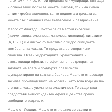
на витамини и соли, той предлага стимулиращи, стягащи
и освежаващи ползи за кожата. Накрая, той има силна
антимикробна активност, която подпомага грижата за
кожата със склонност към възпаление и раздразнение.
Масло от Авокадо: Състои се от мастни киселини
(палмитинова, олеинова, линолова киселина), витамини
(А, D и Е) и е високо съвместимо с хидро липидната
мембрана на кожата. То предлага регенеративни
свойства. Освен хидратацията, хранителните и
омекотяващи ефекти, то ефективно предотвратява
загубата на влага и поддържа правилното
функциониране на кожната бариера.Маслото от авокадо
засилва производството на колаген, като това води до по-
стегната кожа с увеличена еластичност. То също така
предоставя антиоксидантен ефект и действа срещу
свободните радикали.
Масло от Лешник: Маслото от лешник се състои от