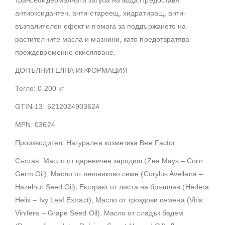
трансепидермалната загуба на вода.Предоставя
антиоксидантен, анти-стареещ, хидратиращ, анти-
възпалителен ефект и помага за поддържането на
растителните масла и мазнини, като предотвратява
преждевременно окисляване.
ДОПЪЛНИТЕЛНА ИНФОРМАЦИЯ
Тегло: 0.200 кг
GTIN-13: 5212024903624
MPN: 03624
Производител: Натурална козметика Bee Factor
Състав: Масло от царевичен зародиш (Zea Mays – Corn
Germ Oil), Масло от лешниково семе (Corylus Avellana –
Hazelnut Seed Oil), Екстракт от листа на бръшлян (Hedera
Helix – Ivy Leaf Extract), Масло от гроздови семена (Vitis
Vinifera – Grape Seed Oil), Масло от сладък бадем