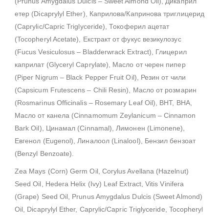
(Prunus Amygdalus Dulcis – Sweet Almond Oil), Дикаприл
етер (Dicaprylyl Ether), Каприлова/Капринова триглицерид
(Caprylic/Capric Triglyceride), Токоферил ацетат
(Tocopheryl Acetate), Екстракт от фукус везикулозус
(Fucus Vesiculosus – Bladderwrack Extract), Глицерил
каприлат (Glyceryl Caprylate), Масло от черен пипер
(Piper Nigrum – Black Pepper Fruit Oil), Резин от чили
(Capsicum Frutescens – Chili Resin), Масло от розмарин
(Rosmarinus Officinalis – Rosemary Leaf Oil), BHT, BHA,
Масло от канела (Cinnamomum Zeylanicum – Cinnamon
Bark Oil), Цинамал (Cinnamal), Лимонен (Limonene),
Евгенол (Eugenol), Линалоол (Linalool), Бензил бензоат
(Benzyl Benzoate).
Zea Mays (Corn) Germ Oil, Corylus Avellana (Hazelnut)
Seed Oil, Hedera Helix (Ivy) Leaf Extract, Vitis Vinifera
(Grape) Seed Oil, Prunus Amygdalus Dulcis (Sweet Almond)
Oil, Dicaprylyl Ether, Caprylic/Capric Triglyceride, Tocopheryl