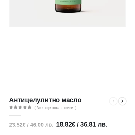
Антицелулитно масло
( Все още няма отзиви. )
0
out of 5
18.82
€
/
36.81
лв.
23.52
€
/
46.00
лв.