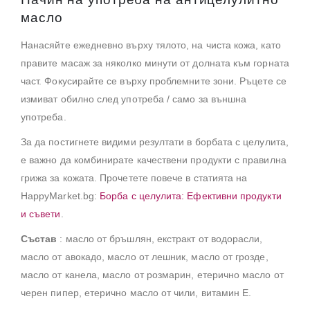
масло
Нанасяйте ежедневно върху тялото, на чиста кожа, като
правите масаж за няколко минути от долната към горната
част. Фокусирайте се върху проблемните зони. Ръцете се
измиват обилно след употреба / само за външна
употреба.
За да постигнете видими резултати в борбата с целулита,
е важно да комбинирате качествени продукти с правилна
грижа за кожата.
Прочетете повече в статията на
HappyMarket.bg:
Борба с целулита: Ефективни продукти
и съвети
.
Състав
: масло от бръшлян, екстракт от водорасли,
масло от авокадо, масло от лешник, масло от грозде,
масло от канела, масло от розмарин, етерично масло от
черен пипер, етерично масло от чили, витамин Е.