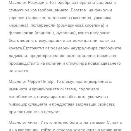
Масло от Розмарин: То подобрява нервната система и
стимулира кръвообращението. Богатое на фенолни
терпени (карнозол, карнозинова киселина, урсолова
киселина), полифеноли (розмаринова киселина) и
флавоноиди (апигенин, лутеолин), които предлагат
благотворни, стимулиращи и антиоксидантни ползи за
кожата.Екстрактът от розмарин неутрализира свободните
радикали, предотвратява ранното стареене, повишава
производството на колаген и стимулира подмладяването
на кожата.
Масло от Черен Пипер: То стимулира ендокринната,
имунната и кръвоносната система, подпомага
метаболизма, стимулира отслабването, увеличава
микроциркулацията и предоставя загряващи свойства
при третиране на целулит.
Масло от чили : Изключително богато на витамин С, както
и на капсаицин, който е основен компонент на червената