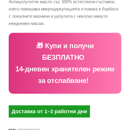
Антицелулитно масло със 100% естествени съставки,
което повишава микроциркулацията и помага в борбата
с локалните мазнини и целулита с няколко минути
ежедневен масаж.
🎁 Купи и получи
БЕЗПЛАТНО
14-дневен хранителен режим
за отслабване!
Доставка от 1–3 работни дни
EAN:
3800000090264