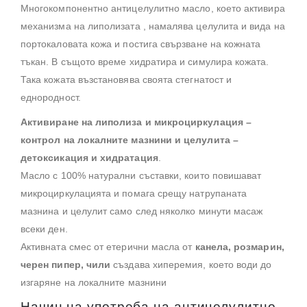
Многокомпонентно антицелулитно масло, което активира
механизма на липолизата , намалява целулита и вида на
портокаловата кожа и постига свързване на кожната
тъкан. В същото време хидратира и симулира кожата.
Така кожата възстановява своята стегнатост и
еднородност.
Активиране на липолиза и микроциркулация –
контрол на локалните мазнини и целулита
–
детоксикация и хидратация
.
Масло с 100% натурални съставки, които повишават
микроциркулацията и помага срещу натрупаната
мазнина и целулит само след няколко минути масаж
всеки ден.
Активната смес от етерични масла от
канела, розмарин,
черен пипер, чили
създава хиперемия, което води до
изгаряне на локалните мазнини
Начин на употреба на антицелулитно