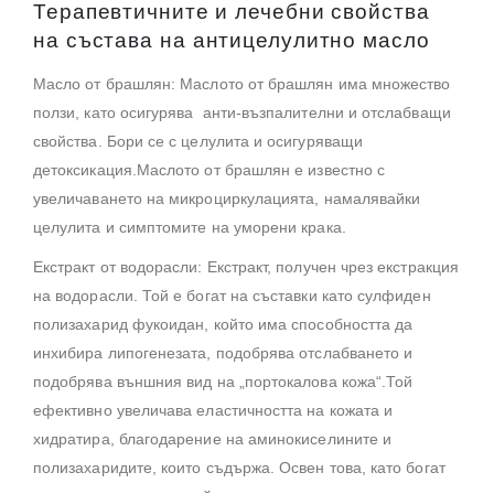
Терапевтичните и лечебни свойства
на състава на антицелулитно масло
Масло от брашлян: Маслото от брашлян има множество
ползи, като осигурява анти-възпалителни и отслабващи
свойства. Бори се с целулита и осигуряващи
детоксикация.Маслото от брашлян е известно с
увеличаването на микроциркулацията, намалявайки
целулита и симптомите на уморени крака.
Екстракт от водорасли: Екстракт, получен чрез екстракция
на водорасли. Той е богат на съставки като сулфиден
полизахарид фукоидан, който има способността да
инхибира липогенезата, подобрява отслабването и
подобрява външния вид на „портокалова кожа“.Той
ефективно увеличава еластичността на кожата и
хидратира, благодарение на аминокиселините и
полизахаридите, които съдържа. Освен това, като богат