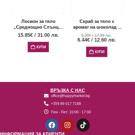
Лосион за тяло
Скраб за тяло с
„Среднощно Слънце“
аромат на шоколад и
п
– 100 мл
мед- 250 мл
15.85
€
/
31.00
лв.
9.20
€
/
17.99
лв.
6.44
€
/
12.60
лв.
КУПИ
КУПИ
ВРЪЗКА С НАС
office@happymarket.bg
+359 89 017 7188
Пон - Пет:
10:00 - 17:00
ИНФОРМАЦИЯ ЗА КЛИЕНТИ