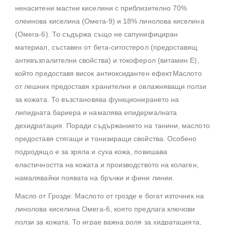
ненаситени мастни киселини с приблизително 70%
олеинова киселина (Омега-9) и 18% линолова киселина
(Омега-6). То съдържа също не сапунифициран
материал, съставен от бета-ситостерол (предоставящ
антивъзпалителни свойства) и токоферол (витамин Е),
който предоставя висок антиоксидантен ефект.Маслото
от лешник предоставя хранителни и овлажняващи ползи
за кожата. То възстановява функционирането на
липидната бариера и намалява епидермалната
дехидратация. Поради съдържанието на танини, маслото
предоставя стягащи и тонизиращи свойства. Особено
подходящо е за зряла и суха кожа, повишава
еластичността на кожата и производството на колаген,
намалявайки появата на бръчки и фини линии.
Масло от Грозде: Маслото от грозде е богат източник на
линолова киселина Омега-6, която предлага ключови
ползи за кожата. То играе важна роля за хидратацията,