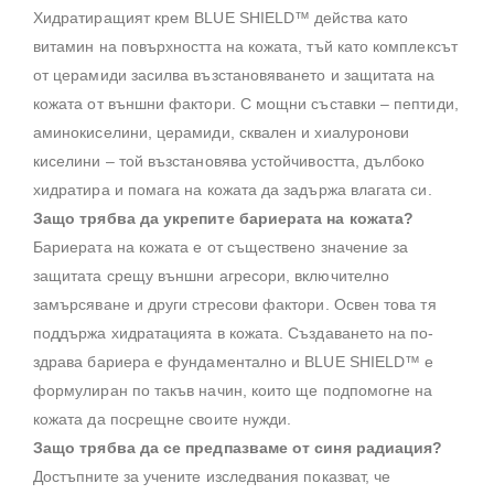
Хидратиращият крем BLUE SHIELD™ действа като
витамин на повърхността на кожата, тъй като комплексът
от церамиди засилва възстановяването и защитата на
кожата от външни фактори. С мощни съставки – пептиди,
аминокиселини, церамиди, сквален и хиалуронови
киселини – той възстановява устойчивостта, дълбоко
хидратира и помага на кожата да задържа влагата си.
Защо трябва да укрепите бариерата на кожата?
Бариерата на кожата е от съществено значение за
защитата срещу външни агресори, включително
замърсяване и други стресови фактори. Освен това тя
поддържа хидратацията в кожата. Създаването на по-
здрава бариера е фундаментално и BLUE SHIELD™ е
формулиран по такъв начин, които ще подпомогне на
кожата да посрещне своите нужди.
Защо трябва да се предпазваме от синя радиация?
Достъпните за учените изследвания показват, че