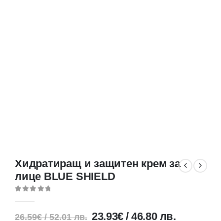
Хидратиращ и защитен крем за
лице BLUE SHIELD
0
out of 5
23.93
€
/
46.80
лв.
26.59
€
/
52.01
лв.