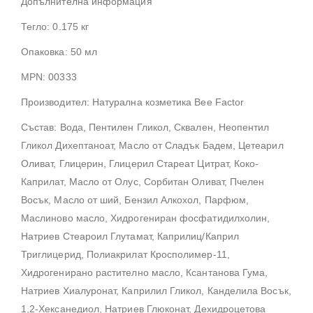
Допълнителна информация
Тегло: 0.175 кг
Опаковка: 50 мл
MPN: 00333
Производител: Натурална козметика Bee Factor
Състав: Вода, Пентилен Гликол, Сквален, Неопентил
Гликол Дихептаноат, Масло от Сладък Бадем, Цетеарил
Оливат, Глицерин, Глицерил Стареат Цитрат, Коко-
Каприлат, Масло от Олус, Сорбитан Оливат, Пчелен
Восък, Масло от ший, Бензил Алкохол, Парфюм,
Маслиново масло, Хидрогениран фосфатидилхолин,
Натриев Стеароил Глутамат, Каприлиц/Каприл
Триглицерид, Полиакрилат Кросполимер-11,
Хидрогенирано растително масло, Ксантанова Гума,
Натриев Хиалуронат, Каприлил Гликол, Канделила Восък,
1,2-Хексанедиол, Натриев Глюконат, Дехидроцетова