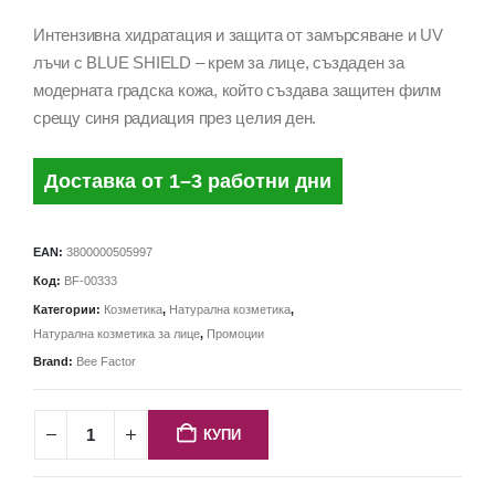
Интензивна хидратация и защита от замърсяване и UV
лъчи с BLUE SHIELD – крем за лице, създаден за
модерната градска кожа, който създава защитен филм
срещу синя радиация през целия ден.
Доставка от 1–3 работни дни
EAN:
3800000505997
Код:
BF-00333
Категории:
Козметика
,
Натурална козметика
,
Натурална козметика за лице
,
Промоции
Brand:
Bee Factor
КУПИ