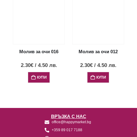
Молив за очи 016
Молив за очи 012
2.30
€
/
4.50
лв.
2.30
€
/
4.50
лв.
КУПИ
КУПИ
ВРЪЗКА С НАС
office@happymarket.bg
+359 89 017 7188