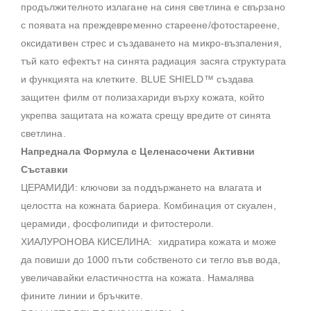
продължителното излагане на синя светлина е свързано
с появата на преждевременно стареене/фотостареене,
оксидативен стрес и създаването на микро-възпаления,
тъй като ефектът на синята радиация засяга структурата
и функцията на клетките. BLUE SHIELD™ създава
защитен филм от полизахариди върху кожата, който
укрепва защитата на кожата срещу вредите от синята
светлина.
Напреднала Формула с Целенасочени Активни
Съставки
ЦЕРАМИДИ: ключови за поддържането на влагата и
целостта на кожната бариера. Комбинация от скуален,
церамиди, фосфолипиди и фитостероли.
ХИАЛУРОНОВА КИСЕЛИНА: хидратира кожата и може
да повиши до 1000 пъти собственото си тегло във вода,
увеличавайки еластичността на кожата. Намалява
фините линии и бръчките.