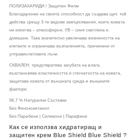
ПОЛИЗАХАРИДИ / Защитен Филм
Благодарение на своята способност да създава щит, той
действа срещу 3-те видове замърсявания, които кожата
ни изпитва – атмосферни, УВ – синя светлина и
домашни. Така значително увеличава жизнеността на
клетките и ограничава възпаленията, причинени от
ултравиолетовите лъчи.
СКВАЛЕН: предотвратява загубата на влага,
възстановява еластичността и стегнатостта на кожата,
защитава кожата от външната среда и външните
фактори.
96,7 % Натурални Съставки
Без Феноксиетанол
Без Парабени | Силикони | Парафини
Как се използва хидратиращ и
защитен крем Blue Shield Blue Shield ?