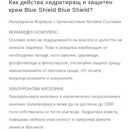
Как действа хидратиращ и защитен
крем Blue Shield Blue Shield?
Напреднала Формула с Целенасочени Активни Съставки
КЕРАМИДЕН КОМПЛЕКС
Основен ключ за поддържането на влагата и целостта на
кожната бариера. Това е уникална комбинация от
необходими липиди, като сквален, церамиди,
фосфолипиди и фитостероли, постигайки защита срещу
замърсяванията от околната среда, UV лъчите,
микроорганизмите и алергените.
ХИАЛУРОНОВА КИСЕЛИНА
Хиалуроновата киселина е изключително хигроскопичен
анионен полизахарид и може да се достигне до 1000
пъти собствената си тегло във вода. Хидратира кожата,
повишава нейната еластичност и намалява фините
линии и бръчките.