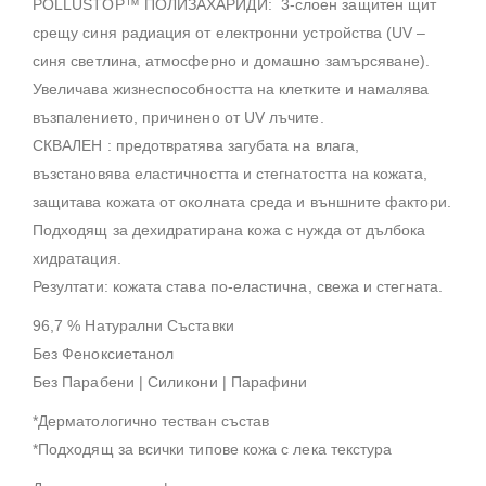
POLLUSTOP™ ПОЛИЗАХАРИДИ: 3-слоен защитен щит
срещу синя радиация от електронни устройства (UV –
синя светлина, атмосферно и домашно замърсяване).
Увеличава жизнеспособността на клетките и намалява
възпалението, причинено от UV лъчите.
СКВАЛЕН : предотвратява загубата на влага,
възстановява еластичността и стегнатостта на кожата,
защитава кожата от околната среда и външните фактори.
Подходящ за дехидратирана кожа с нужда от дълбока
хидратация.
Резултати: кожата става по-еластична, свежа и стегната.
96,7 % Натурални Съставки
Без Феноксиетанол
Без Парабени | Силикони | Парафини
*Дерматологично тестван състав
*Подходящ за всички типове кожа с лека текстура