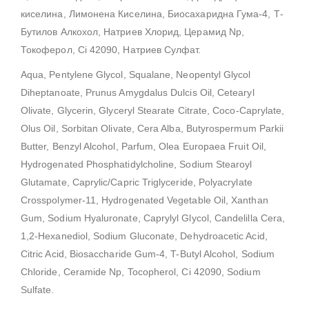
киселина, Лимонена Киселина, Биосахаридна Гума-4, Т-
Бутилов Алкохол, Натриев Хлорид, Церамид Np,
Токоферол, Ci 42090, Натриев Сулфат.
Aqua, Pentylene Glycol, Squalane, Neopentyl Glycol
Diheptanoate, Prunus Amygdalus Dulcis Oil, Cetearyl
Olivate, Glycerin, Glyceryl Stearate Citrate, Coco-Caprylate,
Olus Oil, Sorbitan Olivate, Cera Alba, Butyrospermum Parkii
Butter, Benzyl Alcohol, Parfum, Olea Europaea Fruit Oil,
Hydrogenated Phosphatidylcholine, Sodium Stearoyl
Glutamate, Caprylic/Capric Triglyceride, Polyacrylate
Crosspolymer-11, Hydrogenated Vegetable Oil, Xanthan
Gum, Sodium Hyaluronate, Caprylyl Glycol, Candelilla Cera,
1,2-Hexanediol, Sodium Gluconate, Dehydroacetic Acid,
Citric Acid, Biosaccharide Gum-4, T-Butyl Alcohol, Sodium
Chloride, Ceramide Np, Tocopherol, Ci 42090, Sodium
Sulfate.