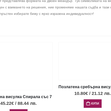
аст представлява формата на двоен меандър. Тук символиката на 
ден с взимането на решения, ние променяме нашата съдба и тази 
 пръстен избирате бижу с ярко изразена индивидуалност!
Позлатена сребърна висул
пал, мини размер
10.80
€
/
21.12
лв.
а висулка Спирала със 7 опала, голям размер
45.22
€
/
88.44
лв.
КУПИ