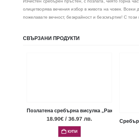
Изчистен сребърен пръстен, с позлата, чиято горна ч
олицетворява вечения избор в живота на човек. Всеки 
пожелавате вечност, безкрайност и безсмъртие! С този
СВЪРЗАНИ ПРОДУКТИ
Позлатена сребърна висулка „Раковина“ с о
18.90
€
/
36.97
лв.
Сребърн
КУПИ