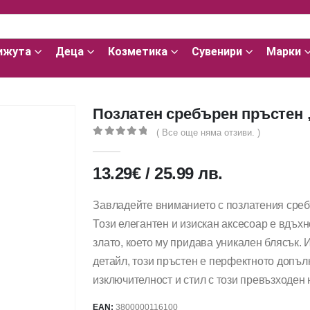
ижута
Деца
Козметика
Сувенири
Марки
Позлатен сребърен пръстен
( Все още няма отзиви. )
0
out of 5
13.29
€
/
25.99
лв.
Завладейте вниманието с позлатения среб
Този елегантен и изискан аксесоар е вдъх
злато, което му придава уникален блясък. 
детайл, този пръстен е перфектното допъл
изключителност и стил с този превъзходен
EAN:
3800000116100