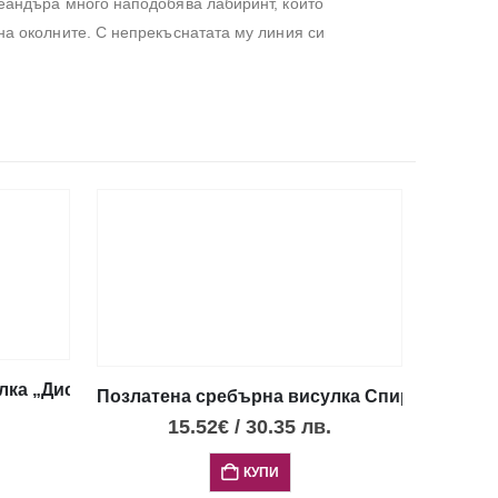
меандъра много наподобява лабиринт, който
на околните. С непрекъснатата му линия си
ка „Диск Фестос“ с 4 опала, XXS
Позлатена сребърна висулка Спирала със 7
15.52
€
/
30.35
лв.
КУПИ