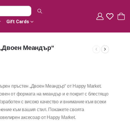
Gift Cards
 „Двоен Меандър“
ърен пръстен „Двоен Меандър“ от Happy Market.
новен от формата на меандър и е покрит с блестящо
Изработен с високо качество и внимание към всеки
нение към вашия стил. Покажете своята
 ювелирен аксесоар от Happy Market.