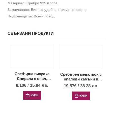
Материал: Сребро 925 проба
Закопчаване: Винт за удобно и сигурно носене
Подходящи за: Всеки повод
СВЪРЗАНИ ПРОДУКТИ
Сребърна висулка
Сребърен медальон с
П
Спирала с опал,
опалови камъни и
в
малък размер
диск Фестос, XS
8.10
€
/
15.84
лв.
19.57
€
/
38.28
лв.
7
КУПИ
КУПИ