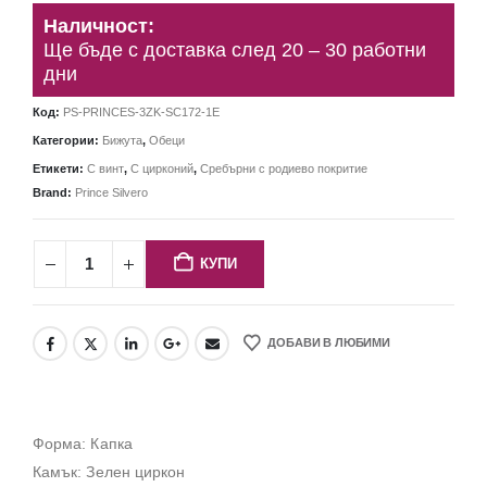
Наличност:
Ще бъде с доставка след 20 – 30 работни
дни
Код:
PS-PRINCES-3ZK-SC172-1E
Категории:
Бижута
,
Обеци
Етикети:
С винт
,
С цирконий
,
Сребърни с родиево покритие
Brand:
Prince Silvero
КУПИ
ДОБАВИ В ЛЮБИМИ
Форма: Капка
Камък: Зелен циркон