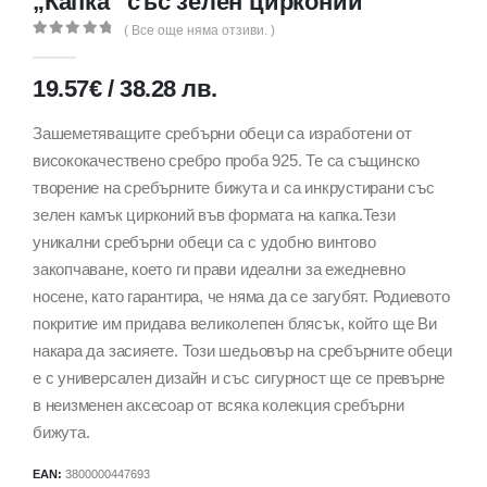
„Капка“ със зелен цирконий
( Все още няма отзиви. )
0
out of 5
19.57
€
/
38.28
лв.
Зашеметяващите сребърни обеци са изработени от
висококачествено сребро проба 925. Те са същинско
творение на сребърните бижута и са инкрустирани със
зелен камък цирконий във формата на капка.Тези
уникални сребърни обеци са с удобно винтово
закопчаване, което ги прави идеални за ежедневно
носене, като гарантира, че няма да се загубят. Родиевото
покритие им придава великолепен блясък, който ще Ви
накара да засияете. Този шедьовър на сребърните обеци
е с универсален дизайн и със сигурност ще се превърне
в неизменен аксесоар от всяка колекция сребърни
бижута.
EAN:
3800000447693