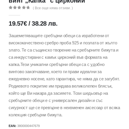
винт „Капка“ с цирконий
( Все още няма отзиви. )
0
out of 5
19.57
€
/
38.28
лв.
Зашеметяващите сребърни обеци са изработени от
висококачествено сребро проба 925 и позлата от жълто
злато. Те са същинско творение на сребърните бижута и
са инкрустирани с камък цирконий във формата на
капка.Тези уникални сребърни обеци са с удобно
винтово закопчаване, което ги прави идеални за
ежедневно носене, като гарантира, че няма да се загубят.
Родиевото покритие им придава великолепен блясък,
който ще Ви накара да засияете. Този шедьовър на
сребърните обеци е с универсален дизайн и със
сигурност ще се превърне в неизменен аксесоар от всяка
колекция сребърни бижута.
EAN:
3800000447679