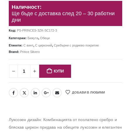
Наличност:
Ще бъде с доставка след 20 – 30 работни
дни
Код:
PS-PRINCES-3ZK-SC172-3
Категории:
Бижута
,
Обеци
Етикети:
С винт
,
С цирконий
,
Сребърни с родиево покритие
Brand:
Prince Silvero
КУПИ
ДОБАВИ В ЛЮБИМИ
Луксозен дизайн: Комбинацията от позлатено сребро и
бляскав циркон придава на обеците луксозен и елегантен