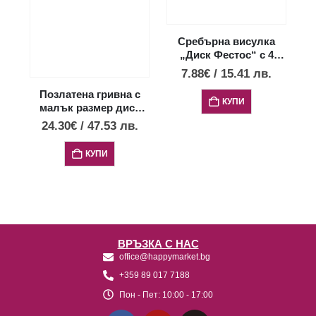
Сребърна висулка
С
„Диск Фестос“ с 4
опала, XXS
7.88
€
/
15.41
лв.
Позлатена гривна с
КУПИ
малък размер диск
Фестос с черен център
24.30
€
/
47.53
лв.
КУПИ
ВРЪЗКА С НАС
office@happymarket.bg
+359 89 017 7188
Пон - Пет:
10:00 - 17:00