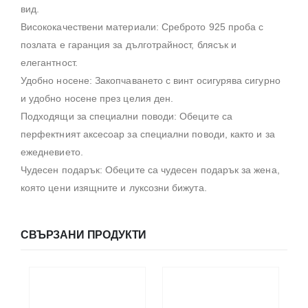
вид.
Висококачествени материали: Среброто 925 проба с
позлата е гаранция за дълготрайност, блясък и
елегантност.
Удобно носене: Закопчаването с винт осигурява сигурно
и удобно носене през целия ден.
Подходящи за специални поводи: Обеците са
перфектният аксесоар за специални поводи, както и за
ежедневието.
Чудесен подарък: Обеците са чудесен подарък за жена,
която цени изящните и луксозни бижута.
СВЪРЗАНИ ПРОДУКТИ