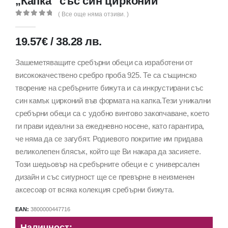
„Капка“ със син цирконий
( Все още няма отзиви. )
0
out of 5
19.57
€
/
38.28
лв.
Зашеметяващите сребърни обеци са изработени от
висококачествено сребро проба 925. Те са същинско
творение на сребърните бижута и са инкрустирани със
син камък цирконий във формата на капка.Тези уникални
сребърни обеци са с удобно винтово закопчаване, което
ги прави идеални за ежедневно носене, като гарантира,
че няма да се загубят. Родиевото покритие им придава
великолепен блясък, който ще Ви накара да засияете.
Този шедьовър на сребърните обеци е с универсален
дизайн и със сигурност ще се превърне в неизменен
аксесоар от всяка колекция сребърни бижута.
EAN:
3800000447716
Наличност: