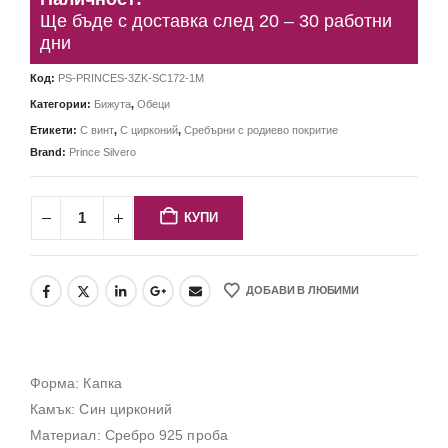
Ще бъде с доставка след 20 – 30 работни
дни
Код:
PS-PRINCES-3ZK-SC172-1M
Категории:
Бижута
,
Обеци
Етикети:
С винт
,
С цирконий
,
Сребърни с родиево покритие
Brand:
Prince Silvero
КУПИ
ДОБАВИ В ЛЮБИМИ
Форма: Капка
Камък: Син цирконий
Материал: Сребро 925 проба