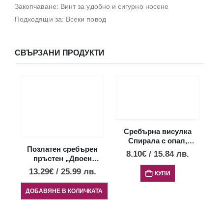
Закопчаване: Винт за удобно и сигурно носене
Подходящи за: Всеки повод
СВЪРЗАНИ ПРОДУКТИ
Сребърна висулка
Спирала с опал,
Позлатен сребърен
малък размер
8.10
€
/
15.84
лв.
пръстен „Двоен
Меандър“
13.29
€
/
25.99
лв.
КУПИ
ДОБАВЯНЕ В КОЛИЧКАТА