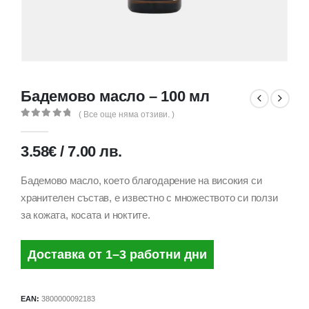
Бадемово масло – 100 мл
( Все още няма отзиви. )
0
out of 5
3.58
€
/
7.00
лв.
Бадемово масло, което благодарение на високия си
хранителен състав, е известно с множеството си ползи
за кожата, косата и ноктите.
Доставка от 1–3 работни дни
EAN:
3800000092183