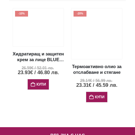
-10%
-20%
Хидратиращ и защитен
крем за лице BLUE
SHIELD
Термоактивно олио за
26.59
€
/
52.01
лв.
23.93
€
/
46.80
лв.
отслабване и стягане
а
29.14
€
/
56.99
лв.
КУПИ
23.31
€
/
45.59
лв.
КУПИ