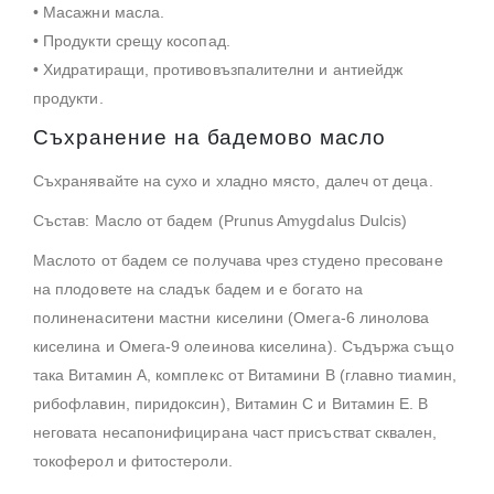
• Масажни масла.
• Продукти срещу косопад.
• Хидратиращи, противовъзпалителни и антиейдж
продукти.
Съхранение на бадемово масло
Съхранявайте на сухо и хладно място, далеч от деца.
Състав: Масло от бадем (Prunus Amygdalus Dulcis)
Маслото от бадем се получава чрез студено пресоване
на плодовете на сладък бадем и е богато на
полиненаситени мастни киселини (Омега-6 линолова
киселина и Омега-9 олеинова киселина). Съдържа също
така Витамин A, комплекс от Витамини B (главно тиамин,
рибофлавин, пиридоксин), Витамин C и Витамин E. В
неговата несапонифицирана част присъстват сквален,
токоферол и фитостероли.