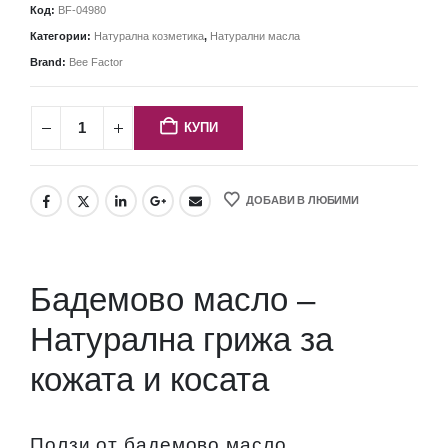
Код:
BF-04980
Категории:
Натурална козметика
,
Натурални масла
Brand:
Bee Factor
КУПИ
ДОБАВИ В ЛЮБИМИ
Бадемово масло –
Натурална грижа за
кожата и косата
Ползи от бадемово масло