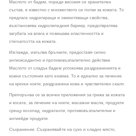
Маслото от бадем, поради високия си хранителен
състав, е известно с множеството си ползи за кожата. То
предлага хидратиращи и омекотяващи свойства,
възстановява хидролипидния бариер, предотвратява
загубата на влага и повишава еластичността и
стегнатостта на кожата.
Изглажда, изпълва бръчките, предоставя силно
антиоксидантно и противовъзпалително действие.
Маслото от сладък бадем успокоява раздразненията и
кожни състояния като екзема. То е идеално за лечение
на крехки нокти, раздразнена кожа и чувствителен скалп.
Препоръчва се за всички приложения за грижа за кожата
и косата, за лечение на нокти, масажни масла, продукти
срещу косопад, хидратанти, противовъзпалителни и
антиейдж продукти.
Съхранение: Съхранявайте на сухо и хладно място,