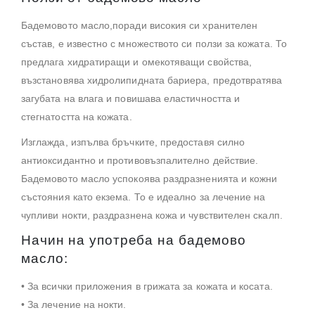
Бадемовото масло,поради високия си хранителен
състав, е известно с множеството си ползи за кожата. То
предлага хидратиращи и омекотяващи свойства,
възстановява хидролипиднaта бариера, предотвратява
загубата на влага и повишава еластичността и
стегнатостта на кожата.
Изглажда, изпълва бръчките, предоставя силно
антиоксидантно и противовъзпалително действие.
Бадемовото масло успокоява раздразненията и кожни
състояния като екзема. То е идеално за лечение на
чупливи нокти, раздразнена кожа и чувствителен скалп.
Начин на употреба на бадемово
масло:
• За всички приложения в грижата за кожата и косата.
• За лечение на нокти.