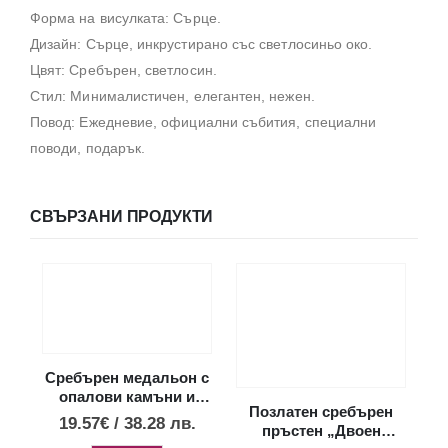
Форма на висулката: Сърце.
Дизайн: Сърце, инкрустирано със светлосиньо око.
Цвят: Сребърен, светлосин.
Стил: Минималистичен, елегантен, нежен.
Повод: Ежедневие, официални събития, специални
поводи, подарък.
СВЪРЗАНИ ПРОДУКТИ
Сребърен медальон с
опалови камъни и
Позлатен сребърен
диск Фестос, XS
19.57
€
/
38.28
лв.
пръстен „Двоен