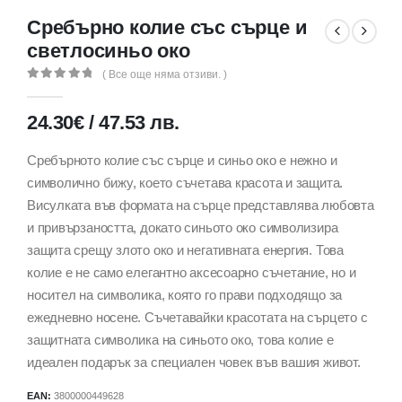
Сребърно колие със сърце и
светлосиньо око
( Все още няма отзиви. )
0
out of 5
24.30
€
/
47.53
лв.
Сребърното колие със сърце и синьо око е нежно и
символично бижу, което съчетава красота и защита.
Висулката във формата на сърце представлява любовта
и привързаността, докато синьото око символизира
защита срещу злото око и негативната енергия. Това
колие е не само елегантно аксесоарно съчетание, но и
носител на символика, която го прави подходящо за
ежедневно носене. Съчетавайки красотата на сърцето с
защитната символика на синьото око, това колие е
идеален подарък за специален човек във вашия живот.
EAN:
3800000449628