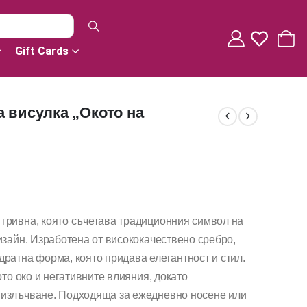
Gift Cards
а висулка „Окото на
гривна, която съчетава традиционния символ на
изайн. Изработена от висококачествено сребро,
ратна форма, която придава елегантност и стил.
ото око и негативните влияния, докато
 излъчване. Подходяща за ежедневно носене или