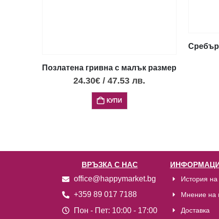
Сребъре
Позлатена гривна с малък размер диск Фест
24.30
€
/
47.53
лв.
КУПИ
ВРЪЗКА С НАС
ИНФОРМАЦИ
office@happymarket.bg
История на
+359 89 017 7188
Мнение на 
Пон - Пет:
10:00 - 17:00
Доставка