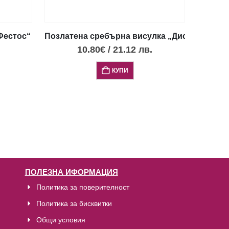
естос“ с 4 опала, XXS
Позлатена сребърна висулка „Диск Фестос“ 
10.80
€
/
21.12
лв.
КУПИ
ПОЛЕЗНА ИФОРМАЦИЯ
Политика за поверителност
Политика за бисквитки
Общи условия