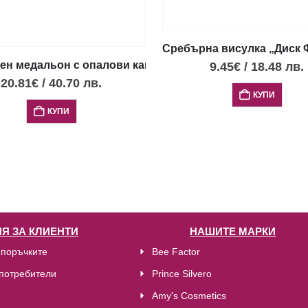
Сребърна висулка „Диск Ф
н медальон с опалови камъни и диск Фестос, S
9.45
€
/
18.48
лв.
20.81
€
/
40.70
лв.
ос с черен център
КУПИ
КУПИ
Я ЗА КЛИЕНТИ
НАШИТЕ МАРКИ
 поръчките
Bee Factor
потребители
Prince Silvero
Amy's Cosmetics