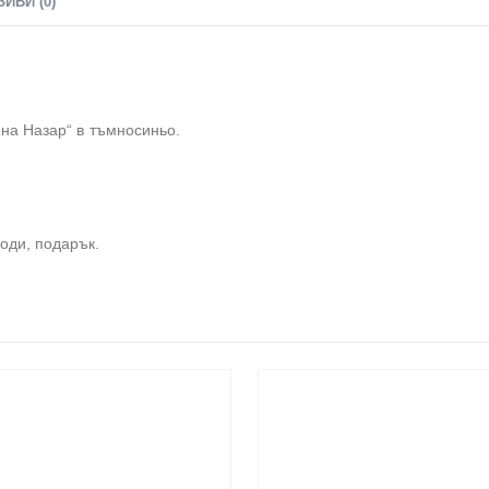
ЗИВИ (0)
 на Назар“ в тъмносиньо.
оди, подарък.