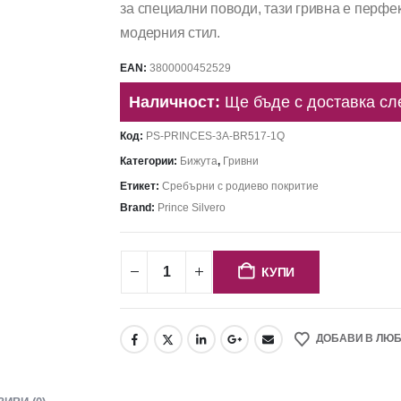
за специални поводи, тази гривна е перфек
модерния стил.
EAN:
3800000452529
Наличност:
Ще бъде с доставка сл
Код:
PS-PRINCES-3A-BR517-1Q
Категории:
Бижута
,
Гривни
Етикет:
Сребърни с родиево покритие
Brand:
Prince Silvero
КУПИ
ДОБАВИ В ЛЮ