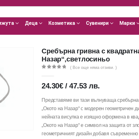
ижута
Деца
Козметика
Сувенири
Марки
Сребърна гривна с квадратн
Назар“,светлосиньо
( Все още няма отзиви. )
0
out of 5
24.30
€
/
47.53
лв.
Представяме ви тази вълнуваща сребърна 
„Окото на Назар“ с модерен геометричен д
нейната висулка е изящно оформена в квад
„Окото на Назар“ е символ на защита от зл
геометричният дизайн добавя съвременно