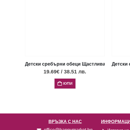
Детски сребърни обеци Щастлива ягода, тип
Детски 
19.69
€
/
38.51
лв.
КУПИ
ВРЪЗКА С НАС
ИНФОРМАЦИ
office@happymarket.bg