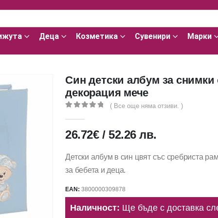
ижута
Деца
Козметика
Сувенири
Марки
Син детски албум за снимки
декорация мече
( Все още няма отзиви. )
0
out of 5
26.72
€
/
52.26
лв.
Детски албум в син цвят със сребриста ра
за бебета и деца.
EAN:
3800000309878
Наличност:
Ще бъде с доставка сл