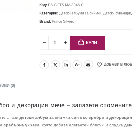
Код:
PS-GIFTS-MA/A346-C
Категории:
Детски албуми за снимки
,
Детски сувенири
Brand:
Prince Silvero
КУПИ
ДОБАВИ В ЛЮ
ЗИВИ (0)
бро и декорация мече – запазете споменит
те с този
детски албум за снимки син със сребро и декорация
ва
сребърна украса
, която добавя елегантен блясък, и сладка
дек