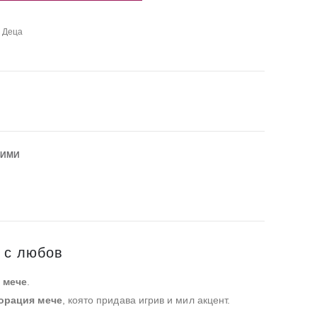
,
Деца
БИМИ
е с любов
 мече
.
орация мече
, която придава игрив и мил акцент.