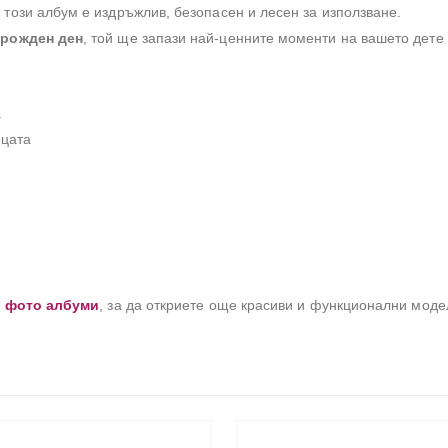
, този албум е издръжлив, безопасен и лесен за използване.
 рожден ден
, той ще запази най-ценните моменти на вашето дете
.
ицата
и фото албуми
, за да откриете още красиви и функционални моде