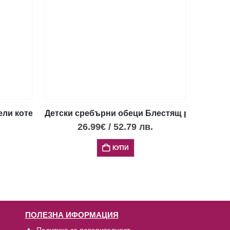
ли котенца, тип винт
Детски сребърни обеци Блестящ розов еднор
26.99
€
/
52.79
лв.
КУПИ
ПОЛЕЗНА ИФОРМАЦИЯ