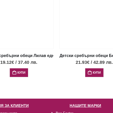
 винт
сребърни обеци Лилав еднорог, тип винт
Детски сребърни обеци Бе
19.12
€
/
37.40
лв.
21.93
€
/
42.89
лв.
КУПИ
КУПИ
Я ЗА КЛИЕНТИ
НАШИТЕ МАРКИ