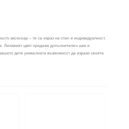
сто аксесоар – те са израз на стил и индивидуалност.
та. Лилавият цвят придава допълнителен шик и
а вашето дете уникалната възможност да изрази своята