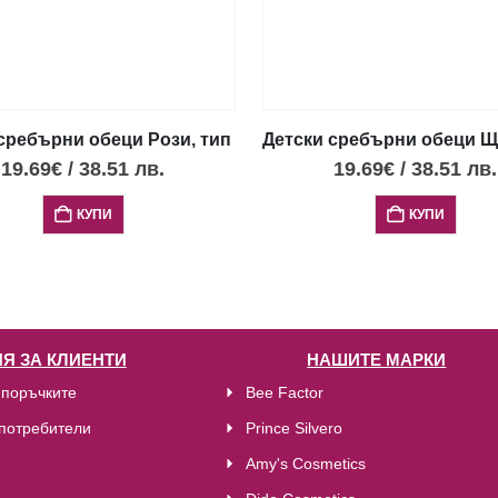
сребърни обеци Рози, тип винт
Детски сребърни обеци Ща
19.69
€
/
38.51
лв.
19.69
€
/
38.51
лв.
КУПИ
КУПИ
Я ЗА КЛИЕНТИ
НАШИТЕ МАРКИ
 поръчките
Bee Factor
потребители
Prince Silvero
Amy's Cosmetics