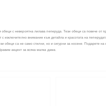
обеци с невероятна лилава пеперуда. Тези обеци са повече от про
ат с изключително внимание към детайла и красотата на пеперуда
тези обеци са не само стилни, но и сигурни за носене. Подарете н
бравим акцент за всяка малка дама.