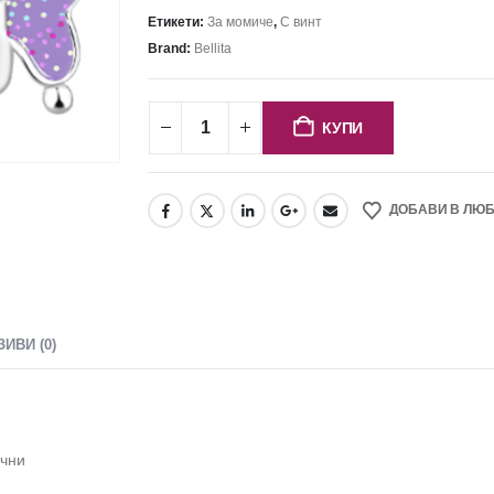
Етикети:
За момиче
,
С винт
Brand:
Bellita
КУПИ
ДОБАВИ В ЛЮ
ЗИВИ (0)
ични