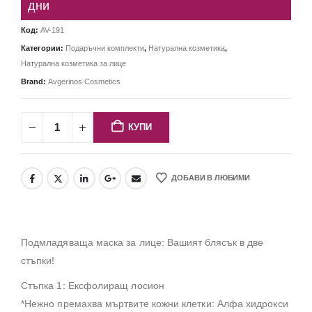
дни
Код:
AV-191
Категории:
Подаръчни комплекти
,
Натурална козметика
,
Натурална козметика за лице
Brand:
Avgerinos Cosmetics
КУПИ
ДОБАВИ В ЛЮБИМИ
Подмладяваща маска за лице: Вашият блясък в две
стъпки!
Стъпка 1: Ексфолиращ лосион
*Нежно премахва мъртвите кожни клетки: Алфа хидрокси