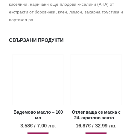
киселини, наричани още плодови киселини (AHA) от
екстракти от боровинки, клен, лимон, захарна тръстика и
портокал ра
СВЪРЗАНИ ПРОДУКТИ
Бадемово масло – 100
Отлепваща се маска с
мл
24-каратово злато и
перлен прах– 30 гр
3.58
€
/
7.00
лв.
16.87
€
/
32.99
лв.