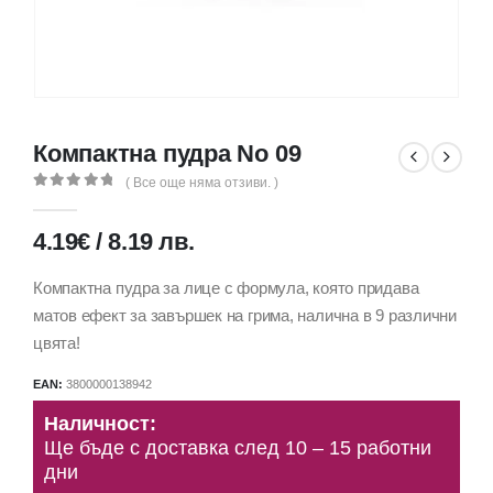
Компактна пудра No 09
( Все още няма отзиви. )
0
out of 5
4.19
€
/
8.19
лв.
Компактна пудра за лице с формула, която придава
матов ефект за завършек на грима, налична в 9 различни
цвята!
EAN:
3800000138942
Наличност:
Ще бъде с доставка след 10 – 15 работни
дни