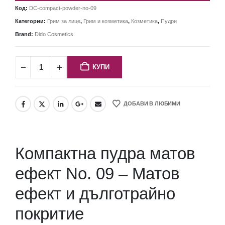
Код:
DC-compact-powder-no-09
Категории:
Грим за лице
,
Грим и козметика
,
Козметика
,
Пудри
Brand:
Dido Cosmetics
КУПИ
ДОБАВИ В ЛЮБИМИ
Компактна пудра матов
ефект Nо. 09 – Матов
ефект и дълготрайно
покритие