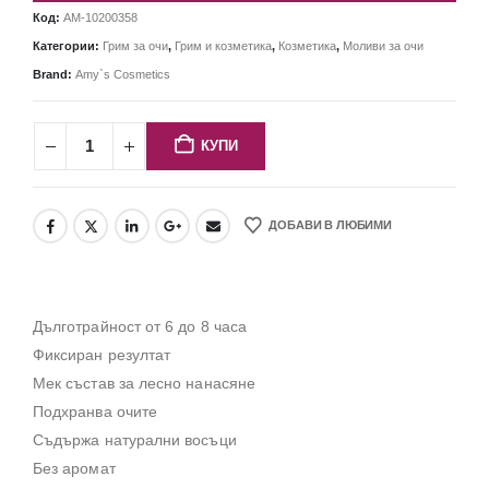
Код:
AM-10200358
Категории:
Грим за очи
,
Грим и козметика
,
Козметика
,
Моливи за очи
Brand:
Amy`s Cosmetics
КУПИ
ДОБАВИ В ЛЮБИМИ
Дълготрайност от 6 до 8 часа
Фиксиран резултат
Мек състав за лесно нанасяне
Подхранва очите
Съдържа натурални восъци
Без аромат