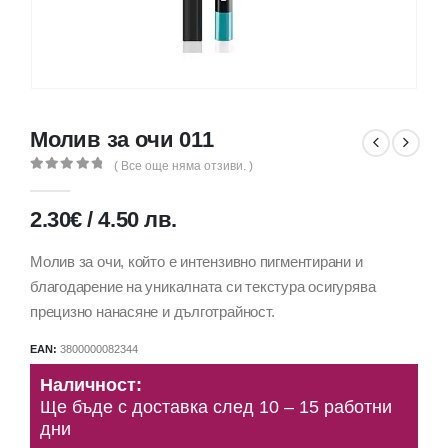
Молив за очи 011
( Все още няма отзиви. )
0
out of 5
2.30
€
/
4.50
лв.
Молив за очи, който е интензивно пигментирани и
благодарение на уникалната си текстура осигурява
прецизно нанасяне и дълготрайност.
EAN:
3800000082344
Наличност:
Ще бъде с доставка след 10 – 15 работни
дни