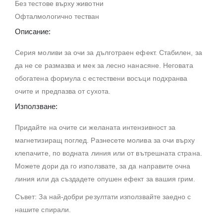
Без тестове върху животни
Офталмологично тестван
Описание:
Серия моливи за очи за дълготраен ефект. Стабилен, за
да не се размазва и мек за лесно нанасяне. Неговата
обогатена формула с естествени восъци подхранва
очите и предпазва от сухота.
Използване:
Придайте на очите си желаната интензивност за
магнетизиращ поглед. Разнесете молива за очи върху
клепачите, по водната линия или от вътрешната страна.
Можете дори да го използвате, за да направите очна
линия или да създадете опушен ефект за вашия грим.
Съвет: За най-добри резултати използвайте заедно с
нашите спирали.