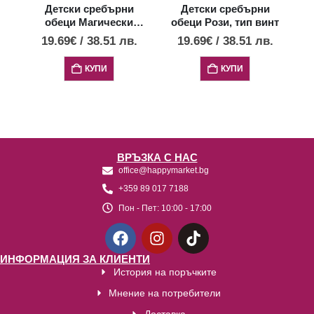
Детски сребърни
Детски сребърни
обеци Магически
обеци Рози, тип винт
о
еднорог, тип винт
19.69
€
/
38.51
лв.
19.69
€
/
38.51
лв.
КУПИ
КУПИ
ВРЪЗКА С НАС
office@happymarket.bg
+359 89 017 7188
Пон - Пет:
10:00 - 17:00
ИНФОРМАЦИЯ ЗА КЛИЕНТИ
История на поръчките
Мнение на потребители