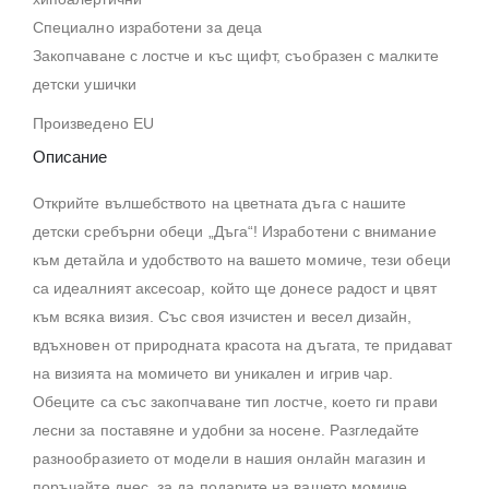
Специално изработени за деца
Закопчаване с лостче и къс щифт, съобразен с малките
детски ушички
Произведено EU
Описание
Открийте вълшебството на цветната дъга с нашите
детски сребърни обеци „Дъга“! Изработени с внимание
към детайла и удобството на вашето момиче, тези обеци
са идеалният аксесоар, който ще донесе радост и цвят
към всяка визия. Със своя изчистен и весел дизайн,
вдъхновен от природната красота на дъгата, те придават
на визията на момичето ви уникален и игрив чар.
Обеците са със закопчаване тип лостче, което ги прави
лесни за поставяне и удобни за носене. Разгледайте
разнообразието от модели в нашия онлайн магазин и
поръчайте днес, за да подарите на вашето момиче