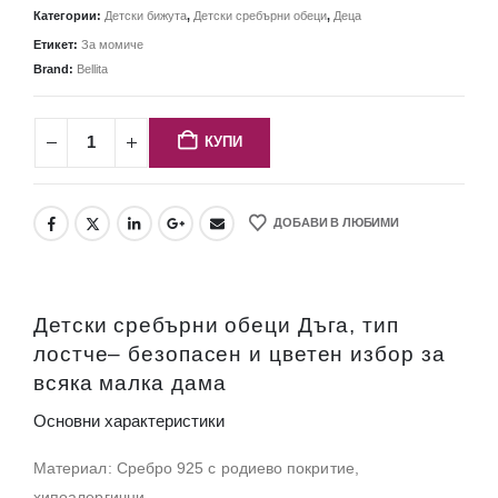
Категории:
Детски бижута
,
Детски сребърни обеци
,
Деца
Етикет:
За момиче
Brand:
Bellita
КУПИ
ДОБАВИ В ЛЮБИМИ
Детски сребърни обеци Дъга, тип
лостче– безопасен и цветен избор за
всяка малка дама
Основни характеристики
Материал: Сребро 925 с родиево покритие,
хипоалергични