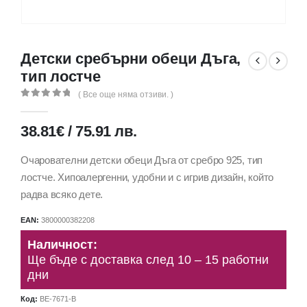
Детски сребърни обеци Дъга,
тип лостче
( Все още няма отзиви. )
0
out of 5
38.81
€
/
75.91
лв.
Очарователни детски обеци Дъга от сребро 925, тип
лостче. Хипоалергенни, удобни и с игрив дизайн, който
радва всяко дете.
EAN:
3800000382208
Наличност:
Ще бъде с доставка след 10 – 15 работни
дни
Код:
BE-7671-B