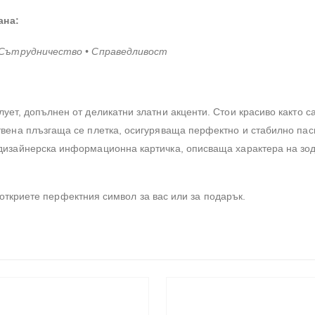
ана:
• Сътрудничество • Справедливост
ет, допълнен от деликатни златни акценти. Стои красиво както са
вена плъзгаща се плетка, осигуряваща перфектно и стабилно пасв
дизайнерска информационна картичка, описваща характера на зод
 откриете перфектния символ за вас или за подарък.