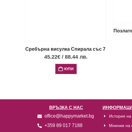
Позлате
Сребърна висулка Спирала със 7 опала, го
45.22
€
/
88.44
лв.
КУПИ
ВРЪЗКА С НАС
ИНФОРМАЦИ
office@happymarket.bg
История на
+359 89 017 7188
Мнение на 