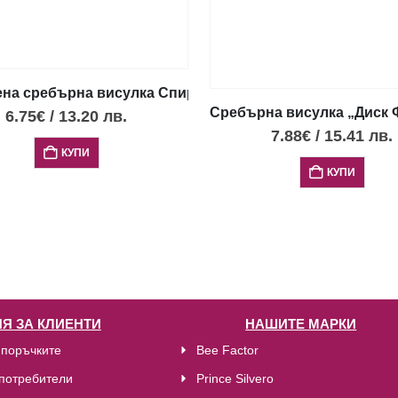
на сребърна висулка Спирала с опал, малък размер
Сребърна висулка „Диск Ф
6.75
€
/
13.20
лв.
7.88
€
/
15.41
лв.
лям размер
КУПИ
КУПИ
Я ЗА КЛИЕНТИ
НАШИТЕ МАРКИ
 поръчките
Bee Factor
потребители
Prince Silvero