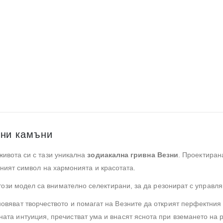
ени камъни
живота си с тази уникална
зодиакална гривна Везни
. Проектиран
тният символ на хармонията и красотата.
ози модел са внимателно селектирани, за да резонират с управля
овяват творчеството и помагат на Везните да открият перфектни
ната интуиция, пречистват ума и внасят яснота при вземането на 