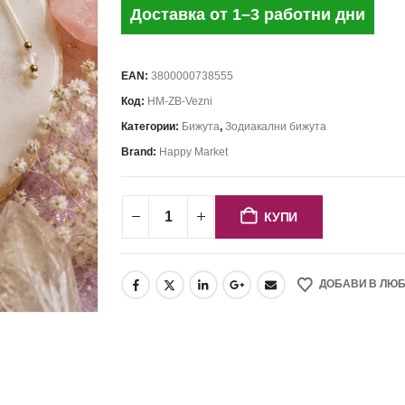
Доставка от 1–3 работни дни
EAN:
3800000738555
Код:
HM-ZB-Vezni
Категории:
Бижута
,
Зодиакални бижута
Brand:
Happy Market
КУПИ
ДОБАВИ В ЛЮ