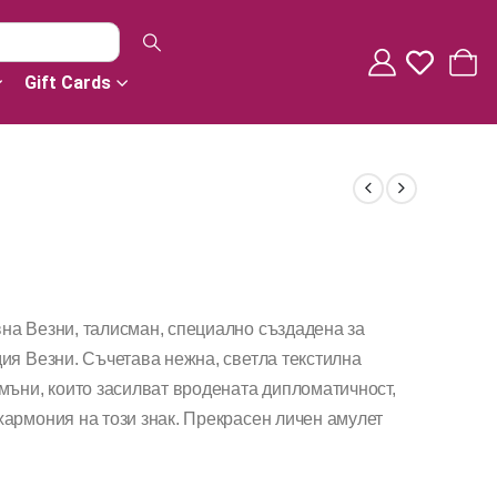
Gift Cards
на Везни, талисман, специално създадена за
ия Везни. Съчетава нежна, светла текстилна
мъни, които засилват вродената дипломатичност,
хармония на този знак. Прекрасен личен амулет