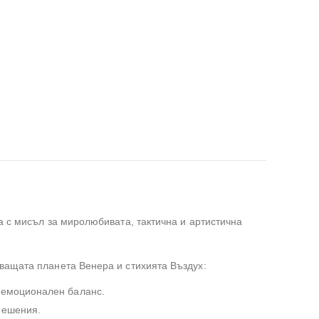
а с мисъл за миролюбивата, тактична и артистична
ващата планета Венера и стихията Въздух:
я емоционален баланс.
решения.