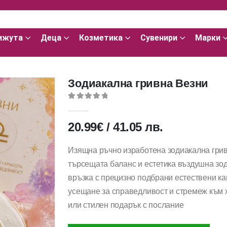
ижута
Деца
Козметика
Сувенири
Марки
Зодиакална гривна Везни
0
out of 5
20.99
€
/
41.05
лв.
Изящна ръчно изработена зодиакална грив
търсещата баланс и естетика въздушна зод
връзка с прецизно подбрани естествени ка
усещане за справедливост и стремеж към 
или стилен подарък с послание