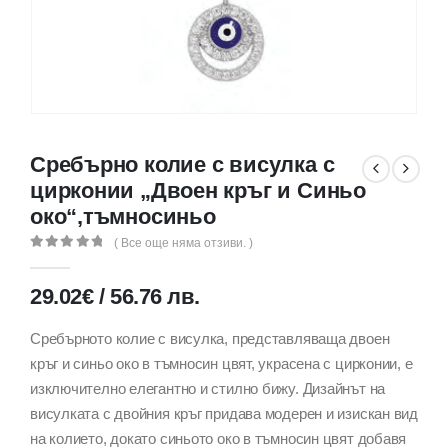
Сребърно колие с висулка с
цирконии „Двоен кръг и Синьо
око“,тъмносиньо
( Все още няма отзиви. )
0
out of 5
29.02
€
/
56.76
лв.
Сребърното колие с висулка, представляваща двоен
кръг и синьо око в тъмносин цвят, украсена с цирконии, е
изключително елегантно и стилно бижу. Дизайнът на
висулката с двойния кръг придава модерен и изискан вид
на колието, докато синьото око в тъмносин цвят добавя