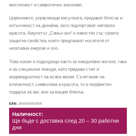
мистичност и символично значение.
Циркониите, украсяващи висулката, придават блясък и
изтънченост на дизайна, като подчертават неговата
красота. Амулетът „Синьо око“ е известен със своите
защитни свойства, които предпазват носителя от
негативна енергия и зло.
Това колие е подходящо както за ежедневно носене, така
и за специални поводи, като придава стил и
индивидуалност на всяка визия. Съчетание на
елегантност, символика и красота, то е перфектен
подарък за вас или за вашия близък.
EAN:
3800000450808
Наличност:
Ще бъде с доставка след 20 – 30 работни
дни