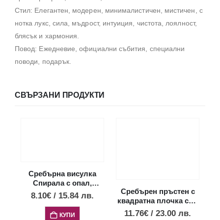
Стил: Елегантен, модерен, минималистичен, мистичен, с
нотка лукс, сила, мъдрост, интуиция, чистота, лоялност,
блясък и хармония.
Повод: Ежедневие, официални събития, специални
поводи, подарък.
СВЪРЗАНИ ПРОДУКТИ
Сребърна висулка
Спирала с опал,
Сребърен пръстен с
малък размер
8.10
€
/
15.84
лв.
Ср
квадратна плочка със
спирала
11.76
€
/
23.00
лв.
КУПИ