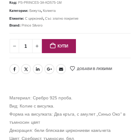
Код:
PS-PRINCES-3A-KD575-1M
Категории:
Бижута
,
Колиета
Етикети:
С цирконий
,
Със златно покритие
Brand:
Prince Silvero
КУПИ
ДОБАВИ В ЛЮБИМИ
Материал: Сребро 925 проба.
Вид: Колие с висулка.
Форма на висулката: Два кръга, с амулет „Синьо Око“ в
тъмносин цвят
Декорация: бели бляскави циркониеви камъчета
Цвят: Сребрист, тъмносин, бял.