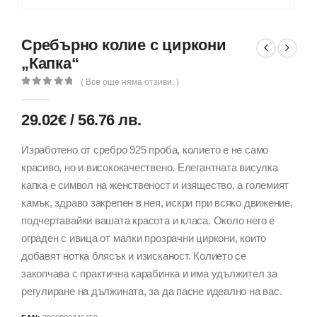
Сребърно колие с циркони
„Капка“
( Все още няма отзиви. )
0
out of 5
29.02
€
/
56.76
лв.
Изработено от сребро 925 проба, колието е не само
красиво, но и висококачествено. Елегантната висулка
капка е символ на женственост и изящество, а големият
камък, здраво закрепен в нея, искри при всяко движение,
подчертавайки вашата красота и класа. Около него е
ограден с ивица от малки прозрачни циркони, които
добавят нотка блясък и изисканост. Колието се
закопчава с практична карабинка и има удължител за
регулиране на дължината, за да пасне идеално на вас.