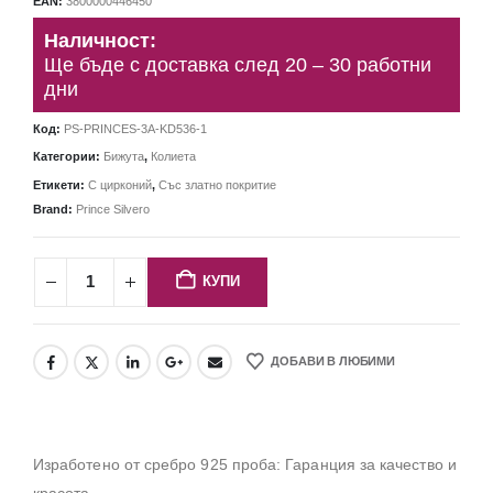
EAN:
3800000446450
Наличност:
Ще бъде с доставка след 20 – 30 работни
дни
Код:
PS-PRINCES-3A-KD536-1
Категории:
Бижута
,
Колиета
Етикети:
С цирконий
,
Със златно покритие
Brand:
Prince Silvero
КУПИ
ДОБАВИ В ЛЮБИМИ
Изработено от сребро 925 проба: Гаранция за качество и
красота.