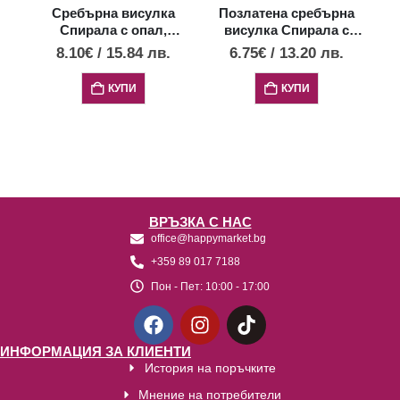
Сребърна висулка
Позлатена сребърна
П
Спирала с опал,
висулка Спирала с
малък размер
опал, малък размер
8.10
€
/
15.84
лв.
6.75
€
/
13.20
лв.
КУПИ
КУПИ
ВРЪЗКА С НАС
office@happymarket.bg
+359 89 017 7188
Пон - Пет:
10:00 - 17:00
ИНФОРМАЦИЯ ЗА КЛИЕНТИ
История на поръчките
Мнение на потребители