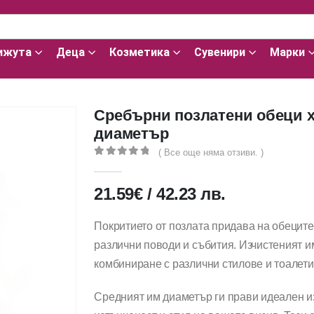
ижута
Деца
Козметика
Сувенири
Марки
Сребърни позлатени обеци х
диаметър
( Все още няма отзиви. )
0
out of 5
21.59
€
/
42.23
лв.
Покритието от позлата придава на обеците 
различни поводи и събития. Изчистеният и
комбиниране с различни стилове и тоалети
Средният им диаметър ги прави идеален и