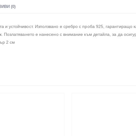
ЗИВИ (0)
а и устойчивост. Използвано е сребро с проба 925, гарантиращо к
ък. Позлатяването е нанесено с внимание към детайла, за да осигу
ър 2 см