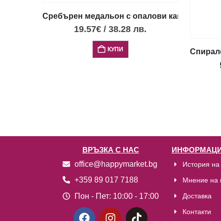
Сребърен медальон с опалови камъни и дис
19.57
€
/
38.28
лв.
КУПИ
Спирал
ВРЪЗКА С НАС
ИНФОРМАЦИ
office@happymarket.bg
История на
+359 89 017 7188
Мнение на 
Пон - Пет:
10:00 - 17:00
Доставка
Контакти