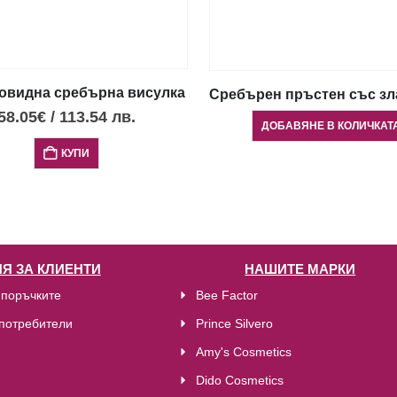
к Фестос, XS
овидна сребърна висулка с опалови камъни, среден р
Сребърен пръстен със зл
58.05
€
/
113.54
лв.
ДОБАВЯНЕ В КОЛИЧКАТ
КУПИ
Я ЗА КЛИЕНТИ
НАШИТЕ МАРКИ
 поръчките
Bee Factor
потребители
Prince Silvero
Amy's Cosmetics
Dido Cosmetics