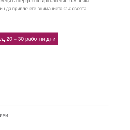
 обеци са перфектно допълнение към всяка
ин да привлечете вниманието със своята
ед 20 – 30 работни дни
БИМИ