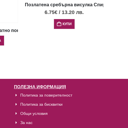
Позлатена сребърна висулка Спирала с опа
6.75
€
/
13.20
лв.
КУПИ
азмер
атно покритие и опал „Сърце“
А
ПОЛЕЗНА ИФОРМАЦИЯ
Политика за поверителност
Политика за бисквитки
Общи условия
За нас