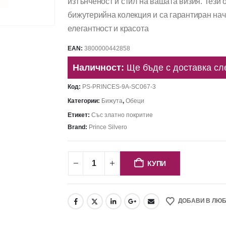
изтънченост и стил на вашата визия. Тези
бижутерийна колекция и са гарантиран нач
елегантност и красота
EAN:
3800000442858
Наличност:
Ще бъде с доставка сл
Код:
PS-PRINCES-9A-SC067-3
Категории:
Бижута
,
Обеци
Етикет:
Със златно покритие
Brand:
Prince Silvero
КУПИ
ДОБАВИ В ЛЮ