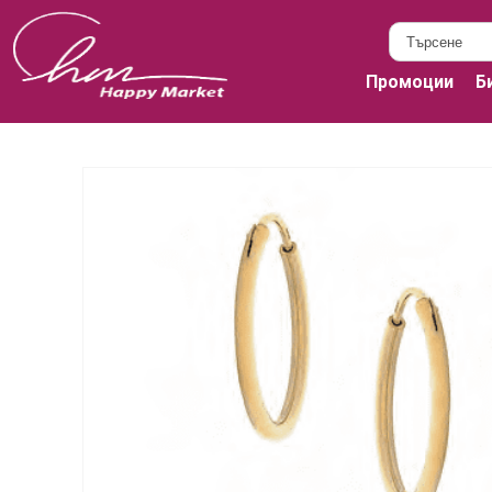
Промоции
Б