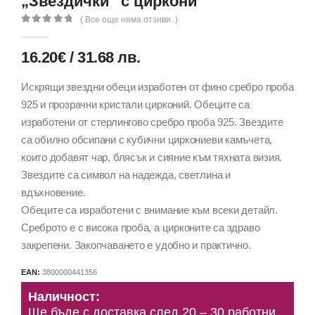
„Звездички“ с циркони
( Все още няма отзиви. )
0
out of 5
16.20
€
/
31.68
лв.
Искрящи звездни обеци изработен от фино сребро проба
925 и прозрачни кристали цирконий. Обеците са
изработени от стерлингово сребро проба 925. Звездите
са обилно обсипани с кубични циркониеви камъчета,
които добавят чар, блясък и сияние към тяхната визия.
Звездите са символ на надежда, светлина и
вдъхновение.
Обеците са изработени с внимание към всеки детайл.
Среброто е с висока проба, а цирконите са здраво
закрепени. Закопчаването е удобно и практично.
EAN:
3800000441356
Наличност:
Ще бъде с доставка след 20 – 30 работни