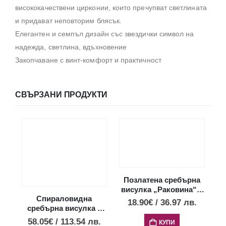
висококачествени цирконии, които пречупват светлината
и придават неповторим блясък.
Елегантен и семпъл дизайн със звездички символ на
надежда, светлина, вдъхновение
Закопчаване с винт-комфорт и практичност
СВЪРЗАНИ ПРОДУКТИ
С
Позлатена сребърна
висулка „Раковина“ с
Спираловидна
опал, мини размер
18.90
€
/
36.97
лв.
сребърна висулка с
опалови камъни,
58.05
€
/
113.54
лв.
КУПИ