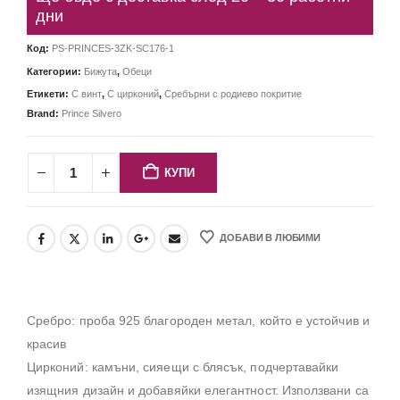
дни
Код:
PS-PRINCES-3ZK-SC176-1
Категории:
Бижута
,
Обеци
Етикети:
С винт
,
С цирконий
,
Сребърни с родиево покритие
Brand:
Prince Silvero
КУПИ
ДОБАВИ В ЛЮБИМИ
Сребро: проба 925 благороден метал, който е устойчив и
красив
Цирконий: камъни, сияещи с блясък, подчертавайки
изящния дизайн и добавяйки елегантност. Използвани са