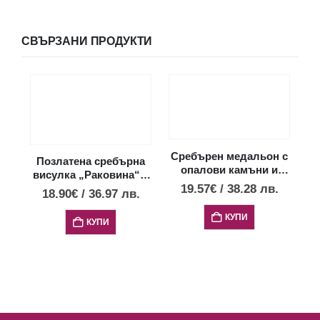
СВЪРЗАНИ ПРОДУКТИ
Сребърен медальон с
Позлатена сребърна
опалови камъни и
висулка „Раковина“ с
диск Фестос, XS
19.57
€
/
38.28
лв.
опал, мини размер
18.90
€
/
36.97
лв.
КУПИ
КУПИ