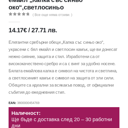
око“,светлосиньо
( Все още няма отзиви. )
0
out of 5
14.17
€
/
27.71
лв.
Елегантни сребърни обеци „Капка със синьо око“,
украсени с бял емайл и светлосин камък, ще ви донесат
нежно сияние, защита и стил. Изработени са от
висококачествено сребро и са с винт за удобно носене.
Бялата емайлова капка е символ на чистота и светлина,
а светлосиният камък е символ на защита от зли сили.
Обеците са идеални за всякакъв повод, от официални
събития до ежедневния стил.
EAN:
3800000454769
Наличност:
Ще бъде с доставка след 20 – 30 работни
дни