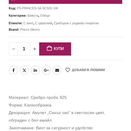
Код:
PS-PRINCES-3A-SC502-1W
Категории:
Бижута
,
Обеци
Етикети:
С винт
,
С цирконий
,
Сребърни с родиево покритие
Brand:
Prince Silvero
КУПИ
ДОБАВИ В ЛЮБИМИ
Материал: Сребро проба 925
Форма: Капкообразна
Декорация: Амулет „Синьо око“ в светлосин цвят,
обграден с бял емайл
Закопчаване: Винт за сигурност и удобство