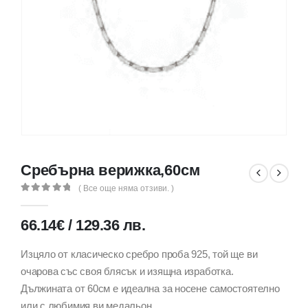
Сребърна верижка,60см
( Все още няма отзиви. )
0
out of 5
66.14
€
/
129.36
лв.
Изцяло от класическо сребро проба 925, той ще ви
очарова със своя блясък и изящна изработка.
Дължината от 60см е идеална за носене самостоятелно
или с любимия ви медальон.