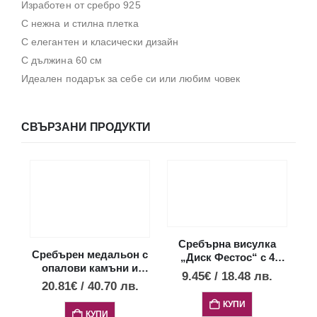
Изработен от сребро 925
С нежна и стилна плетка
С елегантен и класически дизайн
С дължина 60 см
Идеален подарък за себе си или любим човек
СВЪРЗАНИ ПРОДУКТИ
Сребърна висулка
Сребърен медальон с
„Диск Фестос“ с 4
опалови камъни и
опала, XXS
9.45
€
/
18.48
лв.
диск Фестос, S
20.81
€
/
40.70
лв.
КУПИ
КУПИ