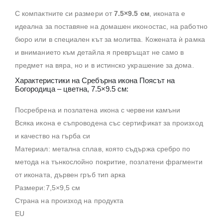
С компактните си размери от
7.5×9.5 см
, иконата е
идеална за поставяне на домашен иконостас, на работно
бюро или в специален кът за молитва. Кожената ѝ рамка
и вниманието към детайла я превръщат не само в
предмет на вяра, но и в истинско украшение за дома.
Характеристики на Сребърна икона Поясът на
Богородица – цветна, 7.5×9.5 см:
Посребрена и позлатена икона с червени камъни
Всяка икона е съпроводена със сертификат за произход
и качество на гърба си
Материал: метална сплав, която съдържа сребро по
метода на тънкослойно покритие, позлатени фрагменти
от иконата, дървен гръб тип арка
Размери:7,5×9,5 см
Страна на произход на продукта
EU