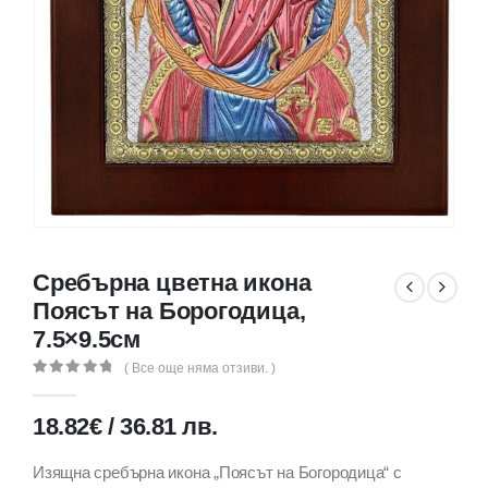
Сребърна цветна икона
Поясът на Борогодица,
7.5×9.5см
( Все още няма отзиви. )
0
out of 5
18.82
€
/
36.81
лв.
Изящна сребърна икона „Поясът на Богородица“ с