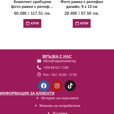
Комплект сребърни
Фото рамка с релефен
фото рамки с релефен
дизайн, 9 х 13 см
дизайн, 2 бр., 13х18 и
60.08
€
/
117.51
лв.
29.40
€
/
57.50
лв.
9х13см
КУПИ
КУПИ
ВРЪЗКА С НАС
office@happymarket.bg
+359 89 017 7188
Пон - Пет:
10:00 - 17:00
ИНФОРМАЦИЯ ЗА КЛИЕНТИ
История на поръчките
Мнение на потребители
Доставка