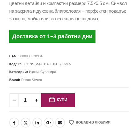
цветни детайли и компактни размери 7.5×9.5 см. Символ
на закрила и духовна благословия – перфектен подарък
за жена, майка или за освещаване на дома.
Доставка от 1–3 работни дни
EAN:
3800000320934
Код:
PS-ICONS-MA/E1149EX-C-7.5x9.5
Категории:
Икони
,
Сувенири
Brand:
Prince Silvero
КУПИ
ДОБАВИ В ЛЮБИМИ