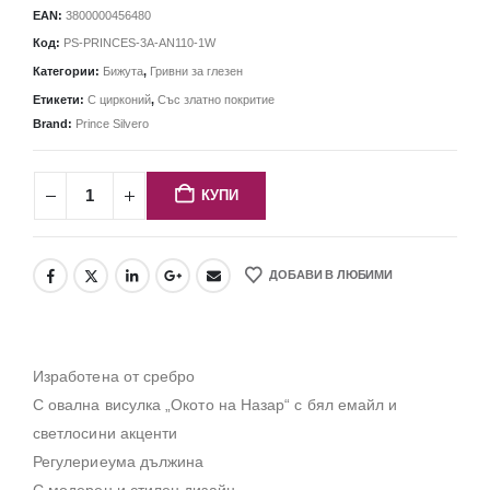
EAN:
3800000456480
Код:
PS-PRINCES-3A-AN110-1W
Категории:
Бижута
,
Гривни за глезен
Етикети:
С цирконий
,
Със златно покритие
Brand:
Prince Silvero
КУПИ
ДОБАВИ В ЛЮБИМИ
Изработена от сребро
С овална висулка „Окото на Назар“ с бял емайл и
светлосини акценти
Регулериеума дължина