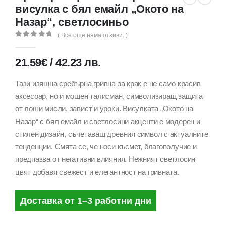
висулка с бял емайл „Окото на
Назар“, светлосиньо
( Все още няма отзиви. )
0
out of 5
21.59
€
/
42.23
лв.
Тази изящна сребърна гривна за крак е не само красив
аксесоар, но и мощен талисман, символизиращ защита
от лоши мисли, завист и уроки. Висулката „Окото на
Назар“ с бял емайл и светлосини акценти е модерен и
стилен дизайн, съчетаващ древния символ с актуалните
тенденции. Смята се, че носи късмет, благополучие и
предпазва от негативни влияния. Нежният светлосин
цвят добавя свежест и елегантност на гривната.
Доставка от 1–3 работни дни