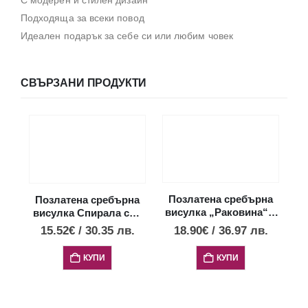
С модерен и стилен дизайн
Подходяща за всеки повод
Идеален подарък за себе си или любим човек
СВЪРЗАНИ ПРОДУКТИ
П
Позлатена сребърна
Позлатена сребърна
висулка „Раковина“ с
висулка Спирала със
опал, мини размер
7 сини опала, малък
18.90
€
/
36.97
лв.
15.52
€
/
30.35
лв.
размер
КУПИ
КУПИ