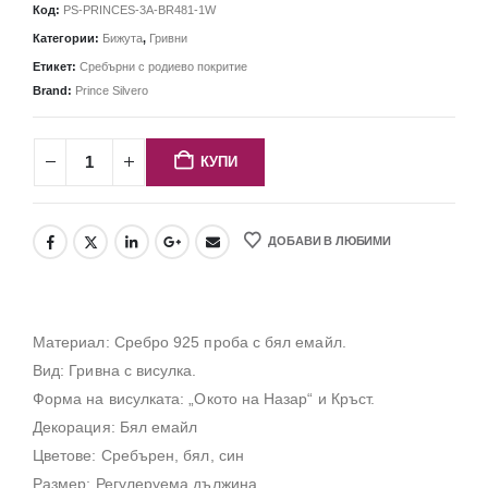
Код:
PS-PRINCES-3A-BR481-1W
Категории:
Бижута
,
Гривни
Етикет:
Сребърни с родиево покритие
Brand:
Prince Silvero
КУПИ
ДОБАВИ В ЛЮБИМИ
Материал: Сребро 925 проба с бял емайл.
Вид: Гривна с висулка.
Форма на висулката: „Окото на Назар“ и Кръст.
Декорация: Бял емайл
Цветове: Сребърен, бял, син
Размер: Регулеруема дължина