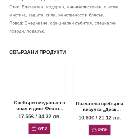
Стил: Елегантен, модерен, минималистичен, с нотка
мистика, защита, сила, женственост и блясък.
Повод: Ежедневие, официални събития, специални
поводи, подарък.
СВЪРЗАНИ ПРОДУКТИ
Сребърен медальон с
Позлатена сребърна
опал и диск Фестос,
висулка „Диск
XS
Фестос“ с 4 опала,
17.55
€
/
34.32
лв.
10.80
€
/
21.12
лв.
XXS
КУПИ
КУПИ