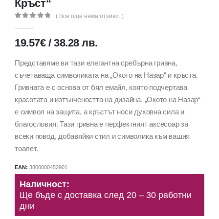
Кръст“
( Все още няма отзиви. )
0
out of 5
19.57
€
/
38.28
лв.
Представяме ви тази елегантна сребърна гривна,
съчетаваща символиката на „Окото на Назар“ и кръста.
Гривната е с основа от бял емайл, която подчертава
красотата и изтънчеността на дизайна. „Окото на Назар“
е символ на защита, а кръстът носи духовна сила и
благословия. Тази гривна е перфектният аксесоар за
всеки повод, добавяйки стил и символика към вашия
тоалет.
EAN:
3800000452901
Наличност:
Ще бъде с доставка след 20 – 30 работни
дни