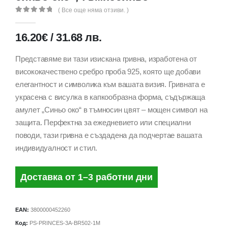
( Все още няма отзиви. )
0
out of 5
16.20
€
/
31.68
лв.
Представяме ви тази изискана гривна, изработена от
висококачествено сребро проба 925, която ще добави
елегантност и символика към вашата визия. Гривната е
украсена с висулка в капкообразна форма, съдържаща
амулет „Синьо око“ в тъмносин цвят – мощен символ на
защита. Перфектна за ежедневието или специални
поводи, тази гривна е създадена да подчертае вашата
индивидуалност и стил.
Доставка от 1–3 работни дни
EAN:
3800000452260
Код:
PS-PRINCES-3A-BR502-1M