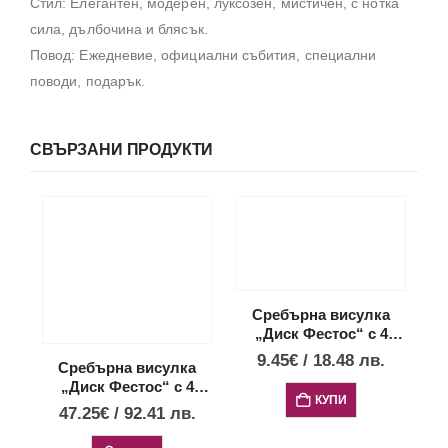
Стил: Елегантен, модерен, луксозен, мистичен, с нотка
сила, дълбочина и блясък.
Повод: Ежедневие, официални събития, специални
поводи, подарък.
СВЪРЗАНИ ПРОДУКТИ
П
Сребърна висулка
„Диск Фестос“ с 4
опала, XXS
9.45
€
/
18.48
лв.
Сребърна висулка
„Диск Фестос“ с 4
КУПИ
опала, L
47.25
€
/
92.41
лв.