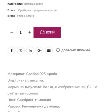
Категории:
Бижута
,
Гривни
Етикет:
Сребърни с родиево покритие
Brand:
Prince Silvero
КУПИ
ДОБАВИ В ЛЮБИМИ
Материал: Сребро 925 проба.
Вид:Гривна с висулка.
Форма на висулката: Капка, с изображение на „Синьо
око“ в тъмносиньо
Цвят: Сребрист, тъмносин
Размер: Регулеруема дължина,