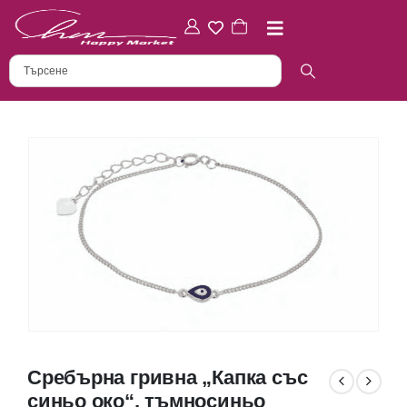
Сребърна гривна „Капка със
синьо око“, тъмносиньо