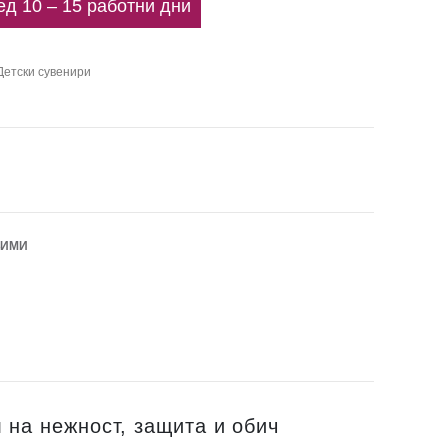
ед 10 – 15 работни дни
Детски сувенири
БИМИ
 на нежност, защита и обич