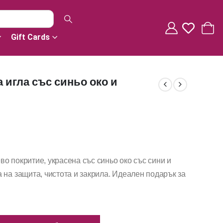
Gift Cards
 игла със синьо око и
о покритие, украсена със синьо око със сини и
 на защита, чистота и закрила. Идеален подарък за