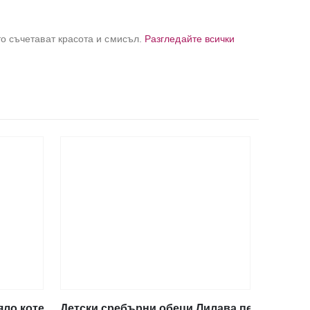
то съчетават красота и смисъл.
Разгледайте всички
ло коте, тип винт
Детски сребърни обеци Лилава пеперуда, ти