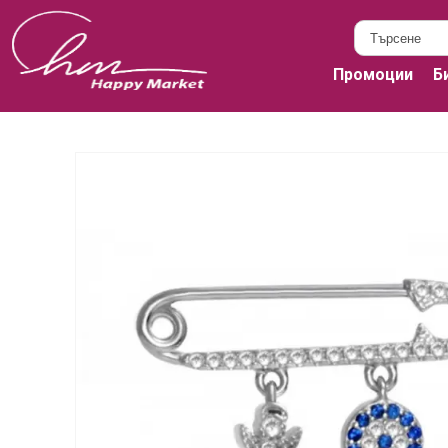
Промоции
Б