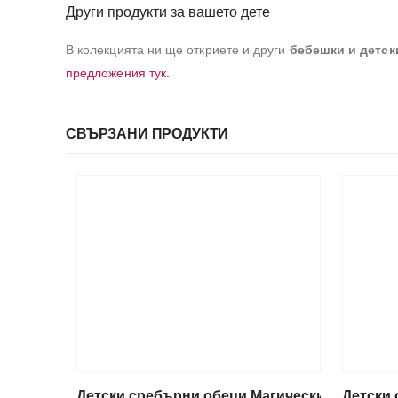
Други продукти за вашето дете
В колекцията ни ще откриете и други
бебешки и детск
предложения
тук.
СВЪРЗАНИ ПРОДУКТИ
Детски сребърни обеци Магически еднорог, 
Детски 