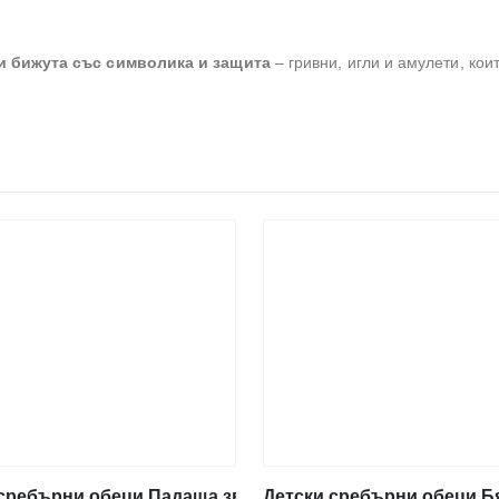
и бижута със символика и защита
– гривни, игли и амулети, кои
тип винт
сребърни обеци Падаща звезда, тип винт
Детски сребърни обеци Бя