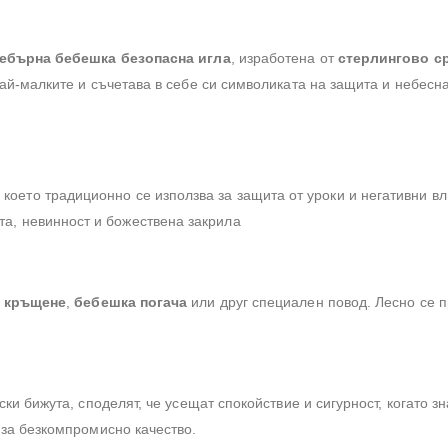
ебърна бебешка безопасна игла
, изработена от
стерлингово с
ай-малките и съчетава в себе си символиката на защита и небесна
, което традиционно се използва за защита от уроки и негативни в
та, невинност и божествена закрила
,
кръщене
,
бебешка погача
или друг специален повод. Лесно се п
ки бижута, споделят, че усещат спокойствие и сигурност, когато зн
 за безкомпромисно качество.