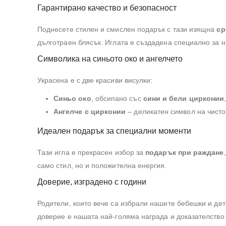
Гарантирано качество и безопасност
Поднесете стилен и смислен подарък с тази изящна
ср
дълготраен блясък. Иглата е създадена специално за н
Символика на синьото око и ангелчето
Украсена е с две красиви висулки:
Синьо око
, обсипано със
сини и бели цирконии
Ангелче с цирконии
– деликатен символ на чисто
Идеален подарък за специални моменти
Тази игла е прекрасен избор за
подарък при раждане
само стил, но и положителна енергия.
Доверие, изградено с години
Родители, които вече са избрали нашите бебешки и детс
доверие е нашата най-голяма награда и доказателство