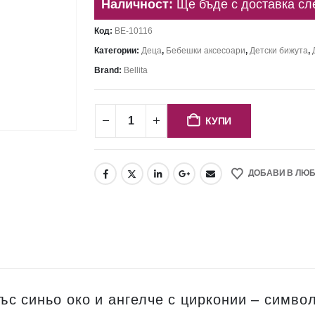
Наличност:
Ще бъде с доставка сл
Код:
BE-10116
Категории:
Деца
,
Бебешки аксесоари
,
Детски бижута
,
Brand:
Bellita
КУПИ
ДОБАВИ В ЛЮ
с синьо око и ангелче с цирконии – символ