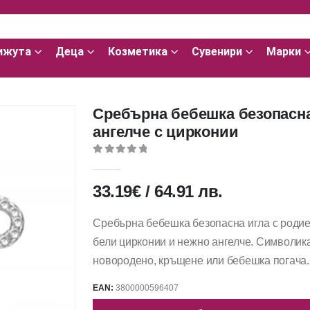
ижута
Деца
Козметика
Сувенири
Марки
Сребърна бебешка безопасна
ангелче с цирконии
0
out of 5
33.19
€
/
64.91
лв.
Сребърна бебешка безопасна игла с родиев
бели цирконии и нежно ангелче. Символика
новородено, кръщене или бебешка погача.
EAN:
3800000596407