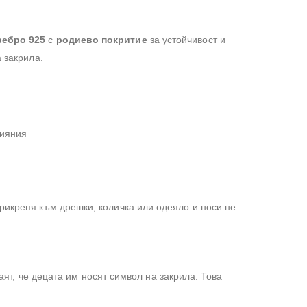
ребро 925
с
родиево покритие
за устойчивост и
 закрила.
лияния
рикрепя към дрешки, количка или одеяло и носи не
аят, че децата им носят символ на закрила. Това