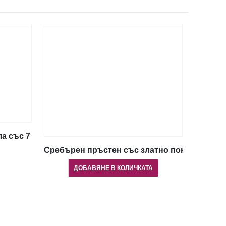
а със 7 опала, голям размер
Сребърен пръстен със златно покритие и о
ДОБАВЯНЕ В КОЛИЧКАТА