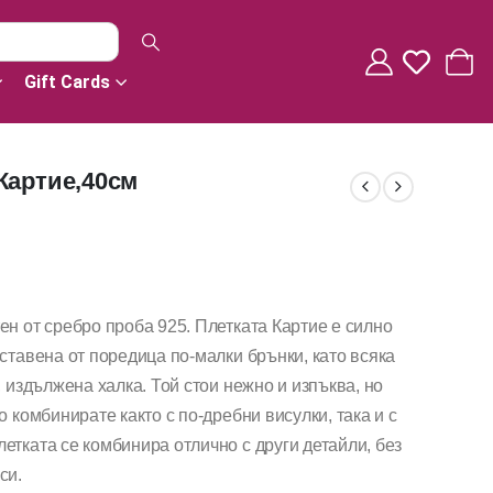
Gift Cards
Картие,40см
ен от сребро проба 925. Плетката Картие е силно
ставена от поредица по-малки брънки, като всяка
, издължена халка. Той стои нежно и изпъква, но
о комбинирате както с по-дребни висулки, така и с
етката се комбинира отлично с други детайли, без
си.