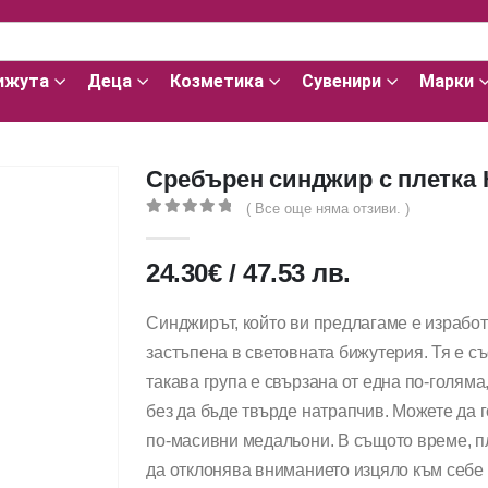
ижута
Деца
Козметика
Сувенири
Марки
Сребърен синджир с плетка 
( Все още няма отзиви. )
0
out of 5
24.30
€
/
47.53
лв.
Синджирът, който ви предлагаме е изработ
застъпена в световната бижутерия. Тя е съ
такава група е свързана от една по-голяма
без да бъде твърде натрапчив. Можете да г
по-масивни медальони. В същото време, пл
да отклонява вниманието изцяло към себе 