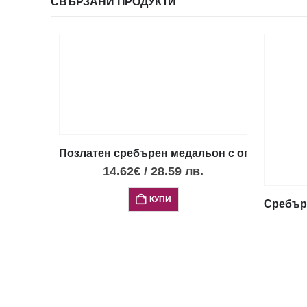
СВЪРЗАНИ ПРОДУКТИ
Позлатен сребърен медальон с опал и диск 
14.62
€
/
28.59
лв.
КУПИ
Сребърн