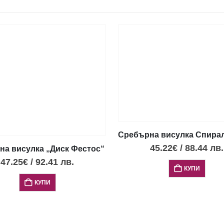
Фестос, XS
Сребърна висулка Спирал
45.22
€
/
88.44
лв.
а висулка „Диск Фестос“ с 4 опала, L
47.25
€
/
92.41
лв.
КУПИ
КУПИ