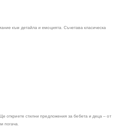
мание към детайла и емоцията. Съчетава класическа
 Ще откриете стилни предложения за бебета и деца – от
и погача.