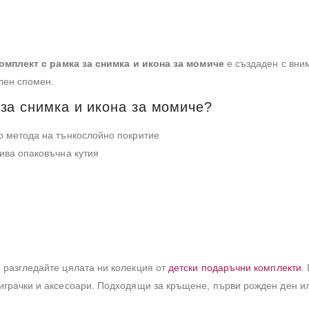
омплект с рамка за снимка и икона за момиче
е създаден с вни
лен спомен.
за снимка и икона за момиче?
о метода на тънкослойно покритие
ива опаковъчна кутия
 разгледайте цялата ни колекция от
детски подаръчни комплекти
.
играчки и аксесоари. Подходящи за кръщене, първи рожден ден ил