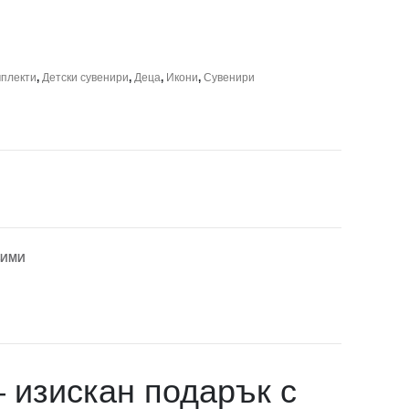
мплекти
,
Детски сувенири
,
Деца
,
Икони
,
Сувенири
БИМИ
– изискан подарък с