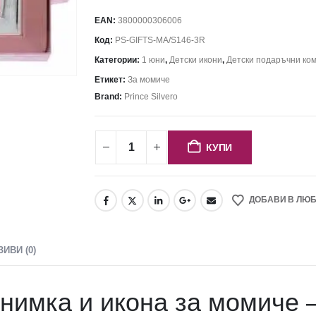
EAN:
3800000306006
Код:
PS-GIFTS-MA/S146-3R
Категории:
1 юни
,
Детски икони
,
Детски подаръчни ко
Етикет:
За момиче
Brand:
Prince Silvero
КУПИ
ДОБАВИ В ЛЮ
ЗИВИ (0)
снимка и икона за момиче 