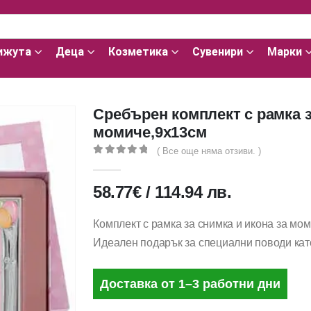
ижута
Деца
Козметика
Сувенири
Марки
Сребърен комплект с рамка з
момиче,9х13см
( Все още няма отзиви. )
0
out of 5
58.77
€
/
114.94
лв.
Комплект с рамка за снимка и икона за мом
Идеален подарък за специални поводи кат
Доставка от 1–3 работни дни