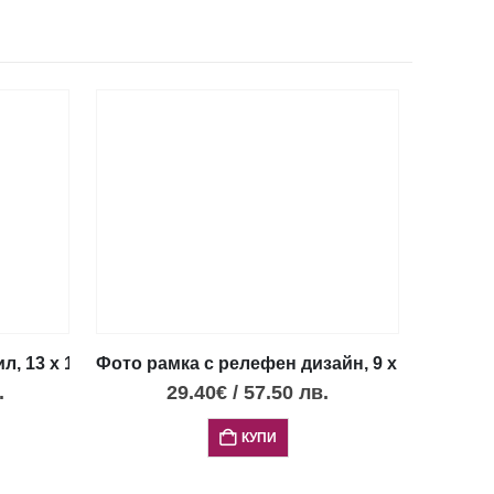
, 13 х 18 см
Фото рамка с релефен дизайн, 9 х 13 см
.
29.40
€
/
57.50
лв.
КУПИ