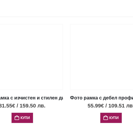
дебел профил 3 бр.,18х24,13х18 и 9х13см
мка с изчистен и стилен дизайн, 18 х 24 см
Фото рамка с дебел профил
81.55
€
/
159.50
лв.
55.99
€
/
109.51
лв
КУПИ
КУПИ