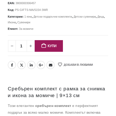
EAN:
3800000306457
Код:
PS-GIFTS-MA/S154-3WR
Категории:
1 юни
,
Детски подаръчни комплекти
,
Детски сувенири
,
Деца
,
Икони
,
Сувенири
Етикет:
За момиче
КУПИ
ДОБАВИ В ЛЮБИМИ
Сребърен комплект с рамка за снимка
и икона за момиче | 9×13 см
Този елегантен
сребърен комплект
е перфектният
подарък за всяко малко момиче.
Комплектът включва