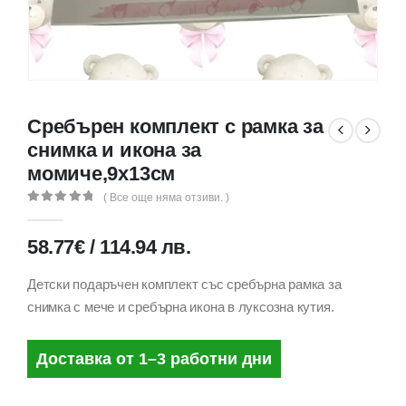
Сребърен комплект с рамка за
снимка и икона за
момиче,9х13см
( Все още няма отзиви. )
0
out of 5
58.77
€
/
114.94
лв.
Детски подаръчен комплект със сребърна рамка за
снимка с мече и сребърна икона в луксозна кутия.
Доставка от 1–3 работни дни