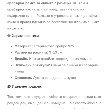
сребърна рамка за снимка
с размери 9×13 см и
сребърна икона
, всички представени в стилна
подаръчна кутия.
Рамката е украсена с нежни детайли,
които я правят идеална за поставяне на любима снимка
на детето.
💎 Характеристики:
Материал:
Стерлингово сребро 925
Размер на рамката:
9×13 см
Дизайн:
Нежни детайли, подходящи за момиче
Включени артикули:
Рамка за снимка и сребърна
икона
Опаковка:
Луксозна подаръчна кутия
🎁 Идеален подарък
Този комплект е чудесен избор за специални поводи като
рожден ден, имен ден или кръщене.
Със своето изискано