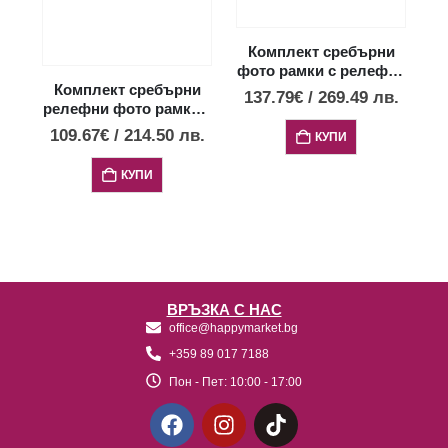
Комплект сребърни
фото рамки с релефен
дебел профил 3
Комплект сребърни
137.79
€
/
269.49
лв.
бр.,18х24,13х18 и
релефни фото рамки 3
9х13см
бр.,18х24,13х18 и
109.67
€
/
214.50
лв.
КУПИ
9х13см
КУПИ
ВРЪЗКА С НАС
office@happymarket.bg
+359 89 017 7188
Пон - Пет:
10:00 - 17:00