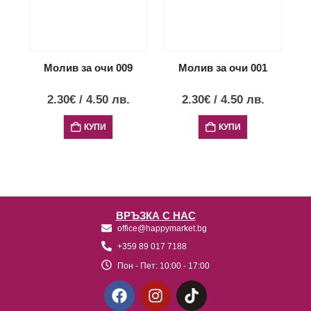
Молив за очи 009
Молив за очи 001
2.30
€
/
4.50
лв.
2.30
€
/
4.50
лв.
КУПИ
КУПИ
ВРЪЗКА С НАС
office@happymarket.bg
+359 89 017 7188
Пон - Пет:
10:00 - 17:00