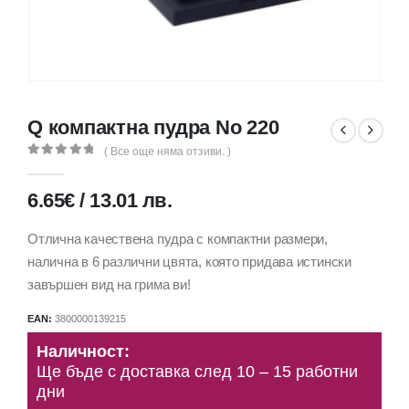
Q компактна пудра No 220
( Все още няма отзиви. )
0
out of 5
6.65
€
/
13.01
лв.
Отлична качествена пудра с компактни размери,
налична в 6 различни цвята, която придава истински
завършен вид на грима ви!
EAN:
3800000139215
Наличност:
Ще бъде с доставка след 10 – 15 работни
дни