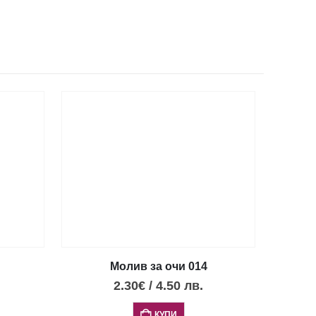
Молив за очи 014
2.30
€
/
4.50
лв.
КУПИ