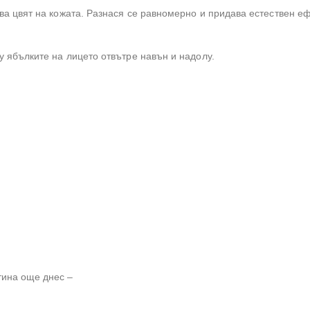
ва цвят на кожата. Разнася се равномерно и придава естествен еф
у ябълките на лицето отвътре навън и надолу.
тина още днес –