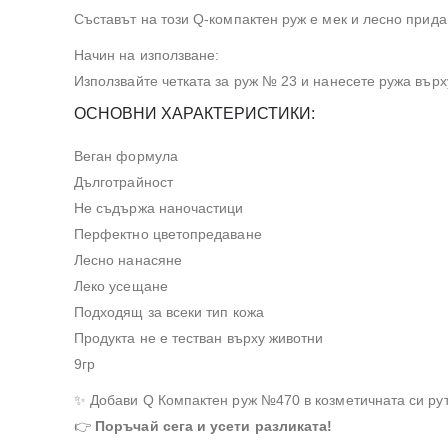
Съставът на този Q-компактен руж е мек и лесно прида
Начин на използване:
Използвайте четката за руж № 23 и нанесете ружа върх
ОСНОВНИ ХАРАКТЕРИСТИКИ:
Веган формула
Дълготрайност
Не съдържа наночастици
Перфектно цветопредаване
Лесно нанасяне
Леко усещане
Подходящ за всеки тип кожа
Продукта не е тестван върху животни
9гр
✨ Добави Q Компактен руж №470 в козметичната си ру
👉
Поръчай сега и усети разликата!