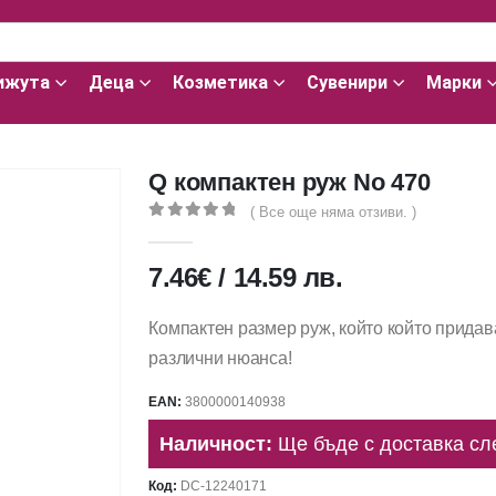
ижута
Деца
Козметика
Сувенири
Марки
Q компактен руж No 470
( Все още няма отзиви. )
0
out of 5
7.46
€
/
14.59
лв.
Компактен размер руж, който който придав
различни нюанса!
EAN:
3800000140938
Наличност:
Ще бъде с доставка сл
Код:
DC-12240171