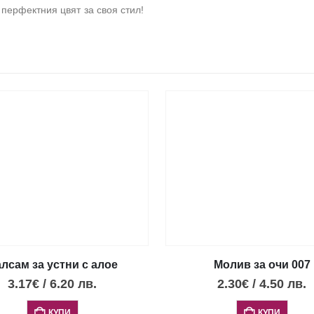
 перфектния цвят за своя стил!
лсам за устни с алое
Молив за очи 007
3.17
€
/
6.20
лв.
2.30
€
/
4.50
лв.
КУПИ
КУПИ