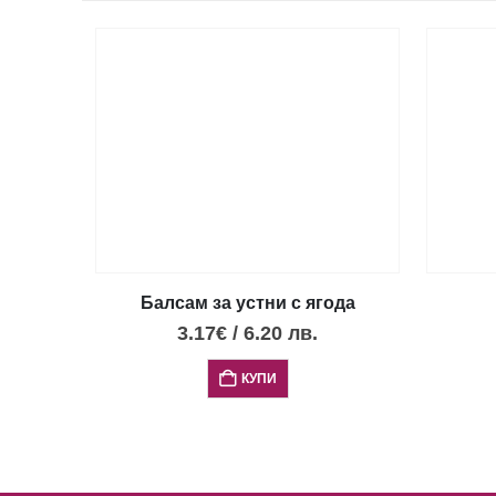
Балсам за устни с ягода
3.17
€
/
6.20
лв.
КУПИ