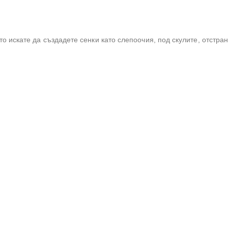
о искате да създадете сенки като слепоочия, под скулите, отстран