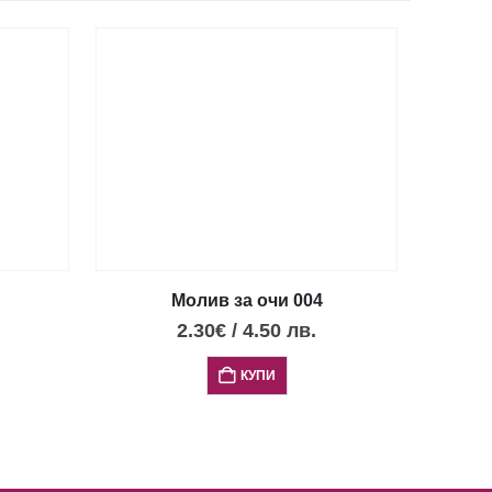
Молив за очи 004
2.30
€
/
4.50
лв.
КУПИ