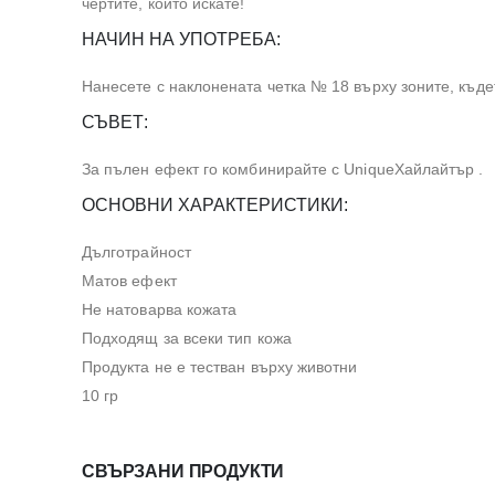
чертите, които искате!
НАЧИН НА УПОТРЕБА:
Нанесете с наклонената четка № 18 върху зоните, къдет
СЪВЕТ:
За пълен ефект го комбинирайте с UniqueХайлайтър .
ОСНОВНИ ХАРАКТЕРИСТИКИ:
Дълготрайност
Матов ефект
Не натоварва кожата
Подходящ за всеки тип кожа
Продукта не е тестван върху животни
10 гр
СВЪРЗАНИ ПРОДУКТИ