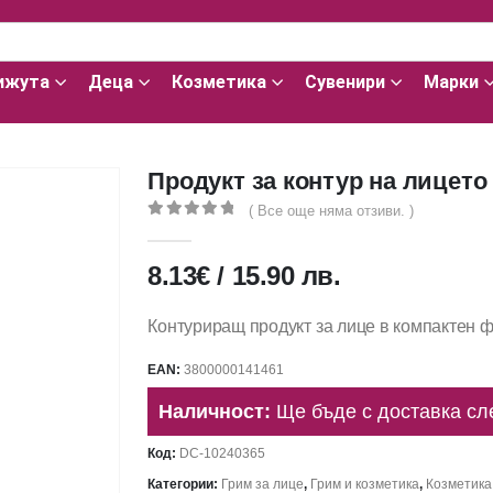
ижута
Деца
Козметика
Сувенири
Марки
Продукт за контур на лицето
( Все още няма отзиви. )
0
out of 5
8.13
€
/
15.90
лв.
Контуриращ продукт за лице в компактен ф
EAN:
3800000141461
Наличност:
Ще бъде с доставка сл
Код:
DC-10240365
Категории:
Грим за лице
,
Грим и козметика
,
Козметика