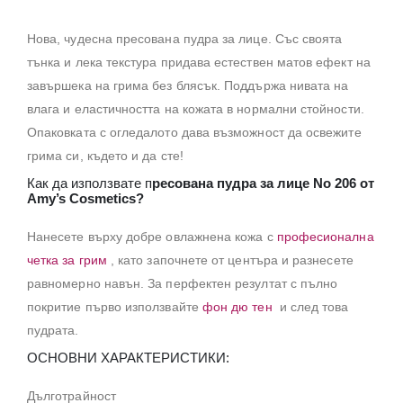
Нова, чудесна пресована пудра за лице. Със своята
тънка и лека текстура придава естествен матов ефект на
завършека на грима без блясък. Поддържа нивата на
влага и еластичността на кожата в нормални стойности.
Опаковката с огледалото дава възможност да освежите
грима си, където и да сте!
Как да използвате п
ресована пудра за лице No 206 от
Amy’s Cosmetics?
Нанесете върху добре овлажнена кожа с
професионална
четка за грим
, като започнете от центъра и разнесете
равномерно навън. За перфектен резултат с пълно
покритие първо използвайте
фон дю тен
и след това
пудрата.
ОСНОВНИ ХАРАКТЕРИСТИКИ:
Дълготрайност