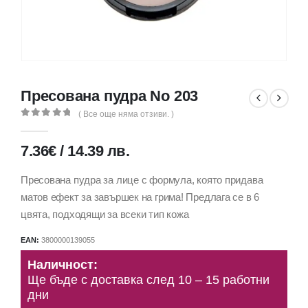
Пресована пудра No 203
( Все още няма отзиви. )
0
out of 5
7.36
€
/
14.39
лв.
Пресована пудра за лице с формула, която придава
матов ефект за завършек на грима! Предлага се в 6
цвята, подходящи за всеки тип кожа
EAN:
3800000139055
Наличност:
Ще бъде с доставка след 10 – 15 работни
дни