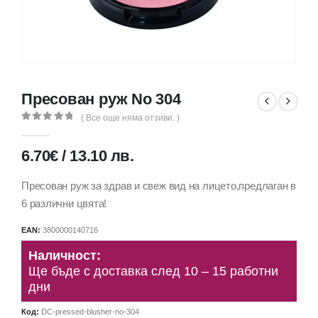
Пресован руж No 304
( Все още няма отзиви. )
0
out of 5
6.70
€
/
13.10
лв.
Пресован руж за здрав и свеж вид на лицето,предлаган в
6 различни цвята!
EAN:
3800000140716
Наличност:
Ще бъде с доставка след 10 – 15 работни
дни
Код:
DC-pressed-blusher-no-304