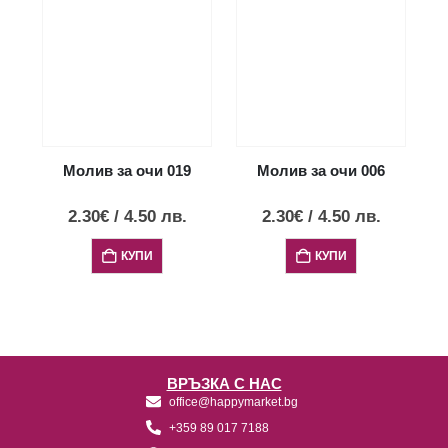
Молив за очи 019
Молив за очи 006
2.30
€
/
4.50
лв.
2.30
€
/
4.50
лв.
КУПИ
КУПИ
ВРЪЗКА С НАС
office@happymarket.bg
+359 89 017 7188