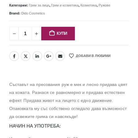
Категории:
Грим за лице
,
Грим и козметика
,
Козметика
,
Ружове
Brand:
Dido Cosmetics
КУПИ
ДОБАВИ В ЛЮБИМИ
Съставът на пресования руж е мек и лесно придава цвят
на кожата. Разнася се равномерно и придава естествен
ефект. Придава живот на лицето с едно движение.
Опаковката му със собствено огледало дава възможност
да освежите грима си навсякъде!
НАЧИН НА УПОТРЕБА: