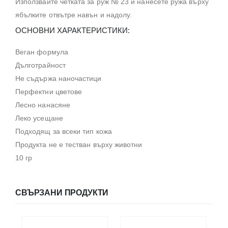
Използвайте четката за руж № 23 и нанесете ружа върху
ябълките отвътре навън и надолу.
ОСНОВНИ ХАРАКТЕРИСТИКИ:
Веган формула
Дълготрайност
Не съдържа наночастици
Перфектни цветове
Лесно нанасяне
Леко усещане
Подходящ за всеки тип кожа
Продукта не е тестван върху животни
10 гр
СВЪРЗАНИ ПРОДУКТИ