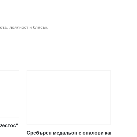
ота, лоялност и блясък.
естос“ с 4 опала, XXS
Сребърен медальон с опалови камъни и дис