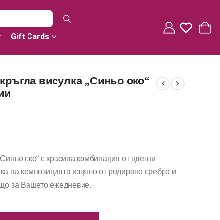
Gift Cards
 кръгла висулка „Синьо око“
ии
,Синьо око“ с красива комбинация от цветни
ка на композицията изцяло от родирано сребро и
ящо за Вашето ежедневие.