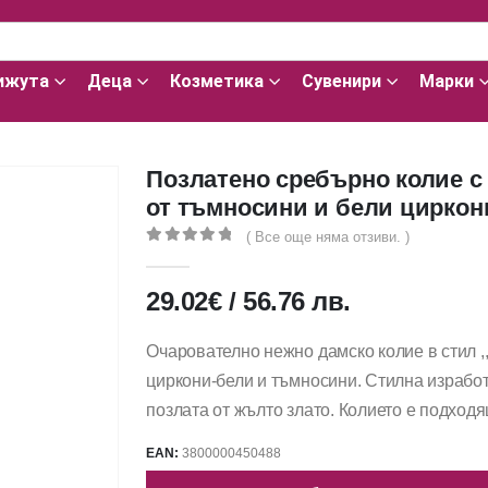
ижута
Деца
Козметика
Сувенири
Марки
Позлатено сребърно колие с
от тъмносини и бели циркон
( Все още няма отзиви. )
0
out of 5
29.02
€
/
56.76
лв.
Очарователно нежно дамско колие в стил ,
циркони-бели и тъмносини. Стилна изработ
позлата от жълто злато. Колието е подход
EAN:
3800000450488