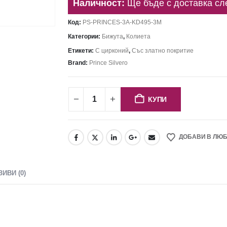
Наличност:
Ще бъде с доставка сл
Код:
PS-PRINCES-3A-KD495-3M
Категории:
Бижута
,
Колиета
Етикети:
С цирконий
,
Със златно покритие
Brand:
Prince Silvero
КУПИ
ДОБАВИ В ЛЮ
ЗИВИ (0)