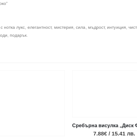
око“
 нотка лукс, елегантност, мистерия, сила, мъдрост, интуиция, чист
оди, подарък.
Сребърна висулка „Диск Ф
7.88
€
/
15.41
лв.