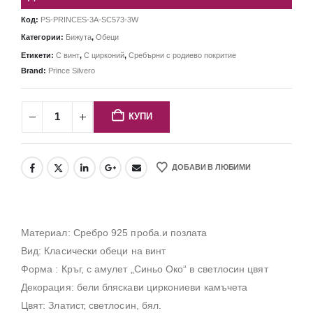
Код:
PS-PRINCES-3A-SC573-3W
Категории:
Бижута
,
Обеци
Етикети:
С винт
,
С цирконий
,
Сребърни с родиево покритие
Brand:
Prince Silvero
КУПИ
ДОБАВИ В ЛЮБИМИ
Материал: Сребро 925 проба.и позлата
Вид: Класически обеци на винт
Форма : Кръг, с амулет „Синьо Око“ в светлосин цвят
Декорация: бели бляскави циркониеви камъчета
Цвят: Златист, светлосин, бял.