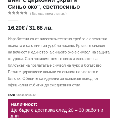
Синьо око“, светлосиньо
( Все още няма отзиви. )
0
out of 5
16.20
€
/
31.68
лв.
Изработени са от висококачествено сребро с елегантна
позлата и са с винт за удобно носене. Кръгът е символ
на вечност и единство, а синьото око е символ на защита
от уроки. Светлосиният цвят е свеж и елегантен, а
блясъкът на позлатата е символ на лукс и богатство.
Белите циркониеви камъни са символ на чистота и
блясък. Обеците са идеални за всякакъв повод, от
официални събития до ежедневния стил.
EAN:
3800000455063
Наличност:
Ще бъде с доставка след 20 – 30 работни
дни