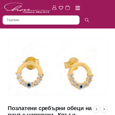
Позлатени сребърни обеци на
винт с цирконии „Кръг и