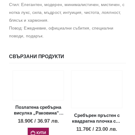
Стил: Елегантен, модерен, минималистичен, мистичен, с
нотка лукс, сила, мъдрост, интуиция, чистота, лоялност,
блясък и хармония.
Повод: Ежедневие, официални събития, специални
поводи, подарък.
СВЪРЗАНИ ПРОДУКТИ
Позлатена сребърна
висулка „Раковина“ с
Сребърен пръстен с
опал, мини размер
18.90
€
/
36.97
лв.
квадратна плочка със
„
спирала
11.76
€
/
23.00
лв.
КУПИ