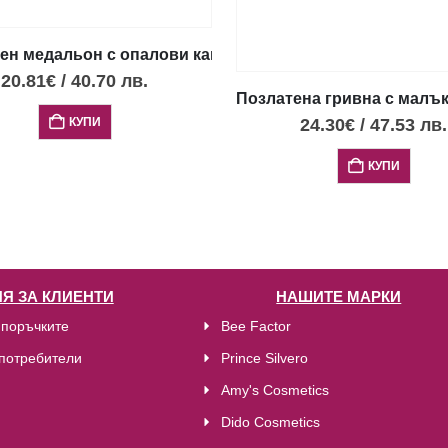
н медальон с опалови камъни и диск Фестос, S
20.81
€
/
40.70
лв.
Позлатена гривна с малък
КУПИ
24.30
€
/
47.53
лв.
КУПИ
Я ЗА КЛИЕНТИ
НАШИТЕ МАРКИ
 поръчките
Bee Factor
потребители
Prince Silvero
Amy's Cosmetics
Dido Cosmetics