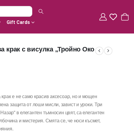
Gift Cards
а крак с висулка „Тройно Око
 крак е не само красив аксесоар, но и мощен
на защита от лоши мисли, завист и уроки. Три
 Назар“ в елегантен тъмносин цвят, са елегантен
лбочина и мистерия. Смята се, че носи късмет,
ияния.