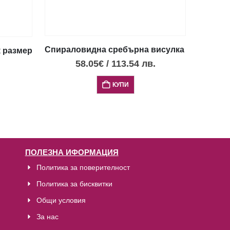
Спираловидна сребърна висулка с опалови 
 размер диск Фестос с черен център
58.05
€
/
113.54
лв.
КУПИ
ПОЛЕЗНА ИФОРМАЦИЯ
Политика за поверителност
Политика за бисквитки
Общи условия
За нас