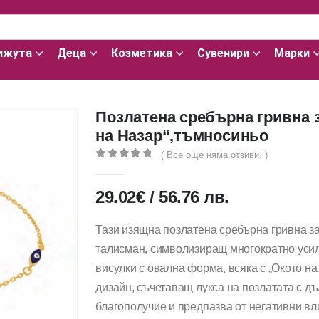
ижута
Деца
Козметика
Сувенири
Марки
Позлатена сребърна гривна з
на Назар“,тъмносиньо
( Все още няма отзиви. )
0
out of 5
29.02
€
/
56.76
лв.
Тази изящна позлатена сребърна гривна за
талисман, символизиращ многократно усиле
висулки с овална форма, всяка с „Окото на
дизайн, съчетаващ лукса на позлатата с дъ
благополучие и предпазва от негативни вл