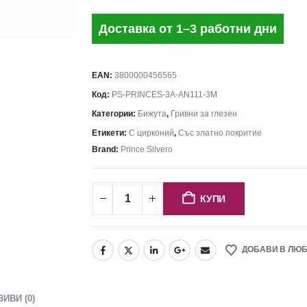
Доставка от 1–3 работни дни
EAN:
3800000456565
Код:
PS-PRINCES-3A-AN111-3M
Категории:
Бижута
,
Гривни за глезен
Етикети:
С цирконий
,
Със златно покритие
Brand:
Prince Silvero
КУПИ
ДОБАВИ В ЛЮ
ЗИВИ (0)