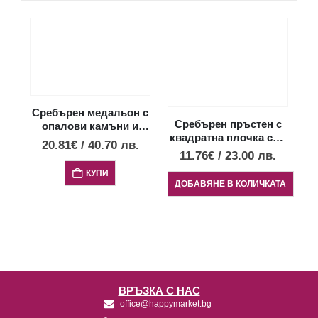
Сребърен медальон с
Сребърен пръстен с
опалови камъни и
квадратна плочка със
диск Фестос, S
20.81
€
/
40.70
лв.
спирала
11.76
€
/
23.00
лв.
КУПИ
ДОБАВЯНЕ В КОЛИЧКАТА
ВРЪЗКА С НАС
office@happymarket.bg