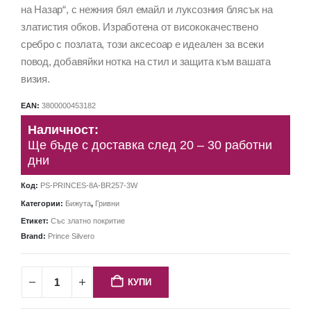
на Назар“, с нежния бял емайл и луксозния блясък на
златистия обков. Изработена от висококачествено
сребро с позлата, този аксесоар е идеален за всеки
повод, добавяйки нотка на стил и защита към вашата
визия.
EAN:
3800000453182
Наличност:
Ще бъде с доставка след 20 – 30 работни
дни
Код:
PS-PRINCES-8A-BR257-3W
Категории:
Бижута
,
Гривни
Етикет:
Със златно покритие
Brand:
Prince Silvero
КУПИ