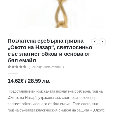
Позлатена сребърна гривна
„Окото на Назар“, светлосиньо
със златист обков и основа от
бял емайл
( Все още няма отзиви. )
0
out of 5
14.62
€
/
28.59
лв.
Представяме ви изисканата позлатена сребърна гривна
„Окото на Назар“, украсена със светлосиньо оченце,
златист обков и основа от бял емайл. Тази елегантна
гривна съчетава класическия символ на защита – „Окото