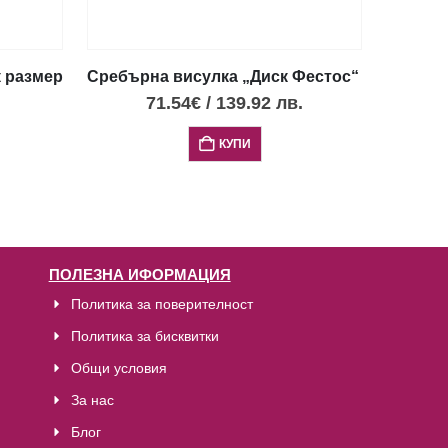
 размер диск Фестос с черен център
Сребърна висулка „Диск Фестос“ с 4 опала,
71.54
€
/
139.92
лв.
КУПИ
ПОЛЕЗНА ИФОРМАЦИЯ
Политика за поверителност
Политика за бисквитки
Общи условия
За нас
Блог