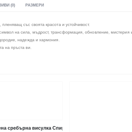
ЗИВИ (0)
РАЗМЕРИ
 пленяващ със своята красота и устойчивост.
имвол на сила, мъдрост, трансформация, обновление, мистерия и
одородие, надежда и хармония.
а на пръста ви.
на сребърна висулка Спирала с опал, малък размер