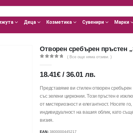
ижута
Деца
Козметика
Сувенири
Марки
Отворен сребърен пръстен „
( Все още няма отзиви. )
0
out of 5
18.41
€
/
36.01
лв.
Представяме ви стилен отворен сребърен 
със зелени цирконии. Този пръстен е изкл
от мистериозност и елегантност. Носете го
индивидуалност на вашия облик, като същ
визия.
EAN:
3800000445217