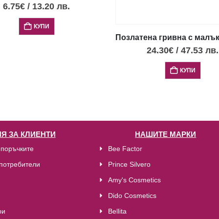
 XXS
6.75
€
/
13.20
лв.
КУПИ
Позлатена гривна с малък
24.30
€
/
47.53
лв.
КУПИ
Я ЗА КЛИЕНТИ
НАШИТЕ МАРКИ
 поръчките
Bee Factor
потребители
Prince Silvero
Amy's Cosmetics
Dido Cosmetics
ри
Bellita