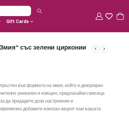
Gift Cards
Змия“ със зелени цирконии
пръстен във формата на змия, който е декориран
ючително уникален и изящен, предлагайки смесица
, за да придадете доза настроение и
евременно добавите изискан акцент към вашата