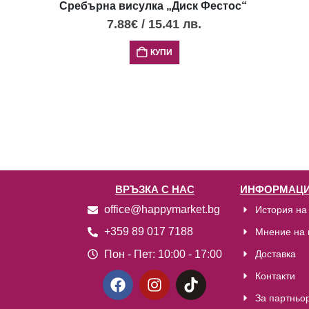
Сребърна висулка „Диск Фестос“ с 4 опала,
7.88
€
/
15.41
лв.
КУПИ
ВРЪЗКА С НАС
ИНФОРМАЦИ
office@happymarket.bg
История на
+359 89 017 7188
Мнение на 
Пон - Пет:
10:00 - 17:00
Доставка
Контакти
За партньо