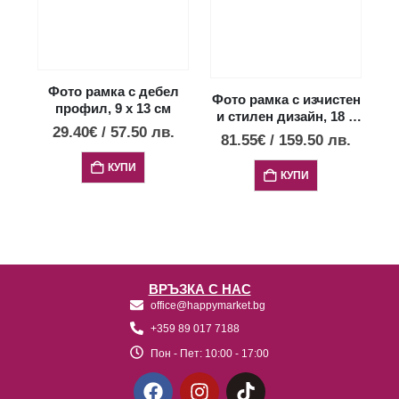
Фото рамка с дебел
Фото рамка с изчистен
профил, 9 х 13 см
и стилен дизайн, 18 х
29.40
€
/
57.50
лв.
24 см
81.55
€
/
159.50
лв.
КУПИ
КУПИ
ВРЪЗКА С НАС
office@happymarket.bg
+359 89 017 7188
Пон - Пет:
10:00 - 17:00