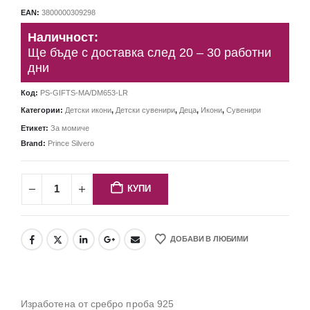
EAN:
3800000309298
Наличност:
Ще бъде с доставка след 20 – 30 работни
дни
Код:
PS-GIFTS-MA/DM653-LR
Категории:
Детски икони
,
Детски сувенири
,
Деца
,
Икони
,
Сувенири
Етикет:
За момиче
Brand:
Prince Silvero
КУПИ
ДОБАВИ В ЛЮБИМИ
Изработена от сребро проба 925