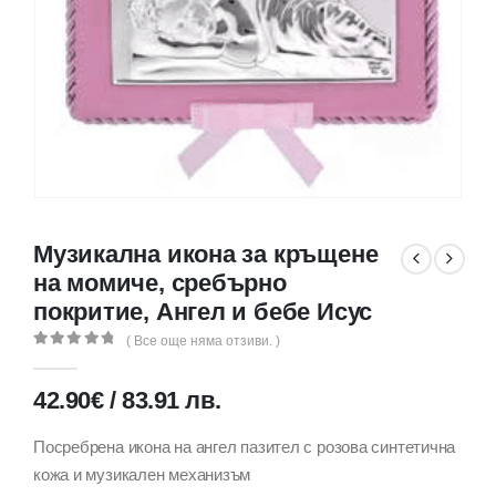
Музикална икона за кръщене
на момиче, сребърно
покритие, Ангел и бебе Исус
( Все още няма отзиви. )
0
out of 5
42.90
€
/
83.91
лв.
Посребрена икона на ангел пазител с розова синтетична
кожа и музикален механизъм